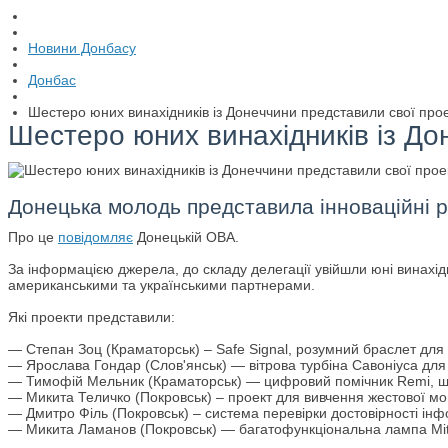
Новини Донбасу
Донбас
Шестеро юних винахідників із Донеччини представили свої про
Шестеро юних винахідників із До
Донецька молодь представила інноваційні ро
Про це
повідомляє
Донецькій ОВА.
За інформацією джерела, до складу делегації увійшли юні винахід
американськими та українськими партнерами.
Які проекти представили:
— Степан Зоц (Краматорськ) – Safe Signal, розумний браслет для
— Ярослава Гондар (Слов'янськ) — вітрова турбіна Савоніуса для 
— Тимофій Мельник (Краматорськ) — цифровий помічник Remi, що 
— Микита Теличко (Покровськ) – проект для вивчення жестової мов
— Дмитро Філь (Покровськ) – система перевірки достовірності інф
— Микита Ламанов (Покровськ) — багатофункціональна лампа MitK