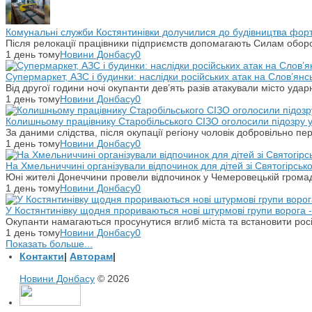
Комунальні служби Костянтинівки долучилися до будівництва фор
Після релокації працівники підприємств допомагають Силам оборо
1 день тому
Новини Донбасу
0
Супермаркет, АЗС і будинки: наслідки російських атак на Слов’янс
Від другої години ночі окупанти дев’ять разів атакували місто уд
1 день тому
Новини Донбасу
0
Колишньому працівнику Старобільського СІЗО оголосили підозру 
За даними слідства, після окупації регіону чоловік добровільно п
1 день тому
Новини Донбасу
0
На Хмельниччині організували відпочинок для дітей зі Святогірськ
Юні жителі Донеччини провели відпочинок у Чемеровецькій громаді
1 день тому
Новини Донбасу
0
У Костянтинівку щодня прориваються нові штурмові групи ворога - 
Окупанти намагаються просунутися вглиб міста та встановити рос
1 день тому
Новини Донбасу
0
Показать больше...
Контакти
|
Авторам
|
Новини Донбасу
© 2026