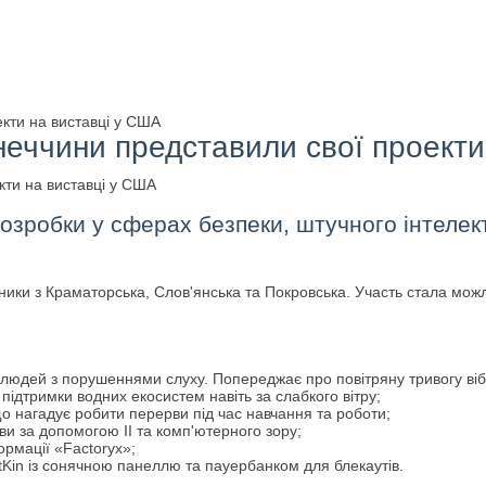
екти на виставці у США
неччини представили свої проекти
зробки у сферах безпеки, штучного інтелекту,
ники з Краматорська, Слов'янська та Покровська. Участь стала можли
 людей з порушеннями слуху. Попереджає про повітряну тривогу віб
підтримки водних екосистем навіть за слабкого вітру;
нагадує робити перерви під час навчання та роботи;
и за допомогою ІІ та комп'ютерного зору;
ормації «Factoryx»;
in із сонячною панеллю та пауербанком для блекаутів.