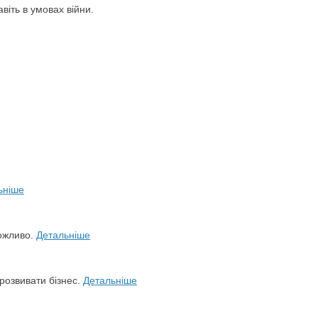
віть в умовах війни.
ьніше
можливо.
Детальніше
розвивати бізнес.
Детальніше