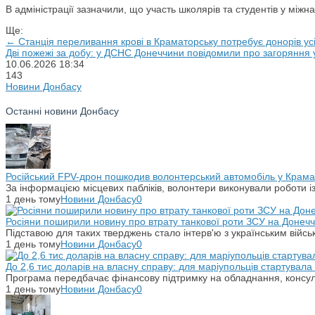
В адміністрації зазначили, що участь школярів та студентів у міжн
Ще:
← Станція переливання крові в Краматорську потребує донорів усі
Дві пожежі за добу: у ДСНС Донеччини повідомили про загоряння
10.06.2026
18:34
143
Новини Донбасу
Останні новини Донбасу
Російський FPV-дрон пошкодив волонтерський автомобіль у Крама
За інформацією місцевих пабліків, волонтери виконували роботи і
1 день тому
Новини Донбасу
0
Росіяни поширили новину про втрату танкової роти ЗСУ на Донечч
Підставою для таких тверджень стало інтерв'ю з українським вій
1 день тому
Новини Донбасу
0
До 2,6 тис доларів на власну справу: для маріупольців стартувал
Програма передбачає фінансову підтримку на обладнання, консульт
1 день тому
Новини Донбасу
0