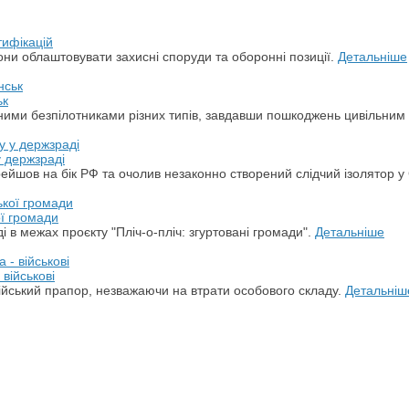
тифікацій
ни облаштовувати захисні споруди та оборонні позиції.
Детальніше
ьк
арними безпілотниками різних типів, завдавши пошкоджень цивільним
у держзраді
ерейшов на бік РФ та очолив незаконно створений слідчий ізолятор у
ої громади
 в межах проєкту "Пліч-о-пліч: згуртовані громади".
Детальніше
військові
ійський прапор, незважаючи на втрати особового складу.
Детальніш