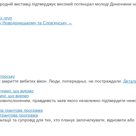
ародній виставці підтверджує високий потенціал молоді Донеччини на
х груп
 у Новодонецькому та Слов'янську →
торську
з закриття вибитих вікон. Люди, попередньо, не постраждали.
Детал
ині: що відомо
ськовополоненим, правдивість заяв якого незалежно підтвердити не
а грантова програма
ації та супровід для тих, хто планує започаткувати, відновити або 