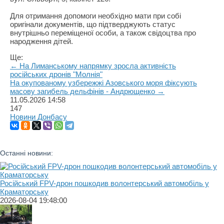
Для отримання допомоги необхідно мати при собі
оригінали документів, що підтверджують статус
внутрішньо переміщеної особи, а також свідоцтва про
народження дітей.
Ще:
← На Лиманському напрямку зросла активність
російських дронів "Молнія"
На окупованому узбережжі Азовського моря фіксують
масову загибель дельфінів - Андрющенко →
11.05.2026
14:58
147
Новини Донбасу
Останні новини:
Російський FPV-дрон пошкодив волонтерський автомобіль у
Краматорську
2026-08-04 19:48:00