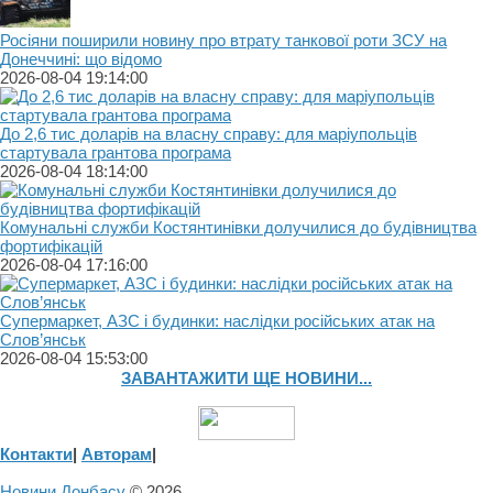
Росіяни поширили новину про втрату танкової роти ЗСУ на
Донеччині: що відомо
2026-08-04 19:14:00
До 2,6 тис доларів на власну справу: для маріупольців
стартувала грантова програма
2026-08-04 18:14:00
Комунальні служби Костянтинівки долучилися до будівництва
фортифікацій
2026-08-04 17:16:00
Супермаркет, АЗС і будинки: наслідки російських атак на
Слов’янськ
2026-08-04 15:53:00
ЗАВАНТАЖИТИ ЩЕ НОВИНИ...
Контакти
|
Авторам
|
Новини Донбасу
© 2026