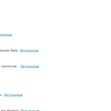
альніше
йоном Хімік.
Детальніше
я протягом...
Детальніше
ах.
Детальніше
і від фронту.
Детальніше