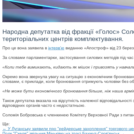
Народна депутатка від фракції «Голос» Соло
територіальних центрів комплектування.
Про це вона заявила в
інтерв’ю
виданню «Апостроф» від 23 берез
За словами парламентарки, застосування силових методів під час 
«Коли тебе вимикають, кидають як мішок і привозять у навчаль
Окремо вона звернула увагу на ситуацію з економічним бронювання
словами, є приклади, коли бронювання отримують чоловіки без об’є
«Не може бути економічного бронювання більше, ніж наша армія.
Також депутатка вказала на відсутність належної відповідальност
відповідних органів часто є недостатньою.
Соломія Бобровська є членкинею Комітету Верховної Ради з питань
Ще:
← У Луганську заявили про "рейдерське захоплення" торгового це
Полк "Скеля" звільнив Міньківку на трасі Бахмут-Слов'янськ →