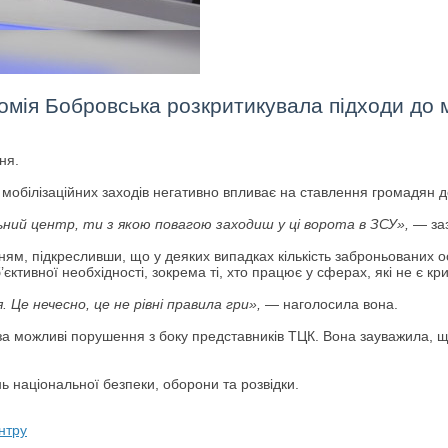
мія Бобровська розкритикувала підходи до мо
ня.
мобілізаційних заходів негативно впливає на ставлення громадян до
ний центр, ти з якою повагою заходиш у ці ворота в ЗСУ»,
— заз
м, підкресливши, що у деяких випадках кількість заброньованих ос
ктивної необхідності, зокрема ті, хто працює у сферах, які не є к
 Це нечесно, це не рівні правила гри»,
— наголосила вона.
і за можливі порушення з боку представників ТЦК. Вона зауважила, 
 національної безпеки, оборони та розвідки.
нтру