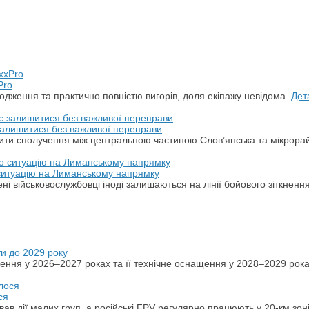
Pro
дження та практично повністю вигорів, доля екіпажу невідома.
Дет
 залишитися без важливої переправи
ити сполучення між центральною частиною Слов’янська та мікрора
 ситуацію на Лиманському напрямку
ні військовослужбовці іноді залишаються на лінії бойового зіткненн
ти до 2029 року
ення у 2026–2027 роках та її технічне оснащення у 2028–2029 рок
ся
ував дії малих груп, а російські FPV регулярно працюють у 20-км зон