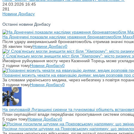
24.03.2026
16:45
281
Новини Донбасу
Останні новини Донбасу
На Донеччині показали наслідки ураження бронеавтомобіля Maxx
Після удару американський бронеавтомобіль отримав значні пошко
36 хвилин тому
Новини Донбасу
0
У Слов’янську могли знищити міст біля "Хімпрому": місто ризикує
Ймовірне руйнування мосту через Казенний Торець може ускладн
2 години тому
Новини Донбасу
0
Поранені можуть чекати на евакуацію днями: медик розповів про
За словами українського медика, через небезпеку з повітря поране
3 години тому
Новини Донбасу
0
На окупованій Луганщині сирени та гучномовці обіцяють встанови
План окупаційної влади передбачає проєктування системи оповіщ
5 годин тому
Новини Донбасу
0
Росіяни посилили штурми на Покровському напрямку: що змінило
За даними українських військових, після ротації противник активіз