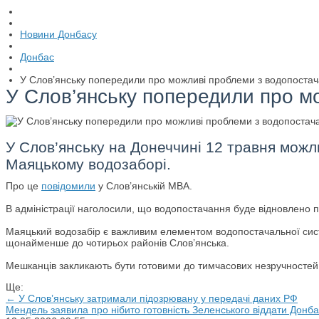
Новини Донбасу
Донбас
У Слов’янську попередили про можливі проблеми з водопоста
У Слов’янську попередили про м
У Слов’янську на Донеччині 12 травня можли
Маяцькому водозаборі.
Про це
повідомили
у Слов’янській МВА.
В адміністрації наголосили, що водопостачання буде відновлено п
Маяцький водозабір є важливим елементом водопостачальної систе
щонайменше до чотирьох районів Слов’янська.
Мешканців закликають бути готовими до тимчасових незручностей 
Ще:
← У Слов’янську затримали підозрювану у передачі даних РФ
Мендель заявила про нібито готовність Зеленського віддати Донб