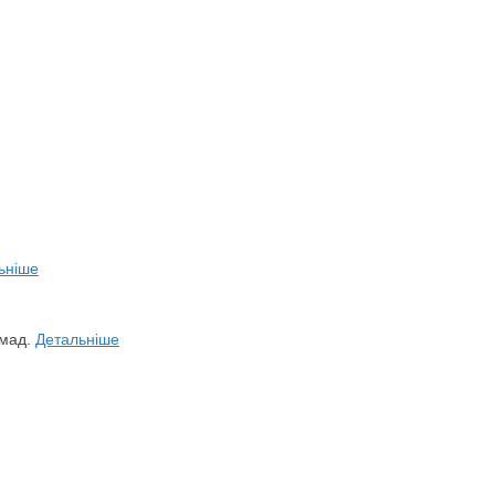
ьніше
омад.
Детальніше