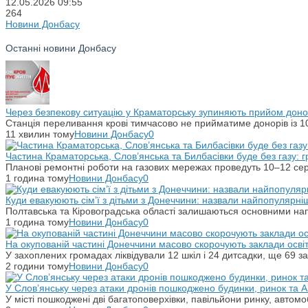
12.05.2026
09:55
264
Новини Донбасу
Останні новини Донбасу
Через безпекову ситуацію у Краматорську зупиняють прийом донор
Станція переливання крові тимчасово не прийматиме донорів із 10
11 хвилин тому
Новини Донбасу
0
Частина Краматорська, Слов’янська та Билбасівки буде без газу: г
Планові ремонтні роботи на газових мережах проведуть 10–12 сер
1 година тому
Новини Донбасу
0
Куди евакуюють сім’ї з дітьми з Донеччини: назвали найпопулярніш
Полтавська та Кіровоградська області залишаються основними на
1 година тому
Новини Донбасу
0
На окупованій частині Донеччини масово скорочують заклади осві
У захоплених громадах ліквідували 12 шкіл і 24 дитсадки, ще 69 за
2 години тому
Новини Донбасу
0
У Слов’янську через атаки дронів пошкоджено будинки, ринок та 
У місті пошкоджені дві багатоповерхівки, павільйони ринку, автомо