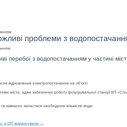
чанням
ожливі проблеми з водопостачанн
ві перебої з водопостачанням у частині міста
ісля відновлення електропостачання на об’єкті.
ми міста, адже забезпечує роботу фільтрувальної станції КП «Сло
та завчасно запастися необхідною кількістю води.
ас: в ОП відреагували →