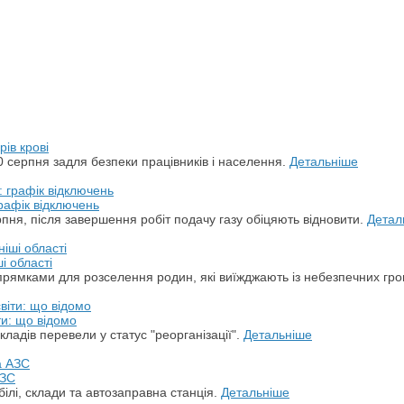
ів крові
 серпня задля безпеки працівників і населення.
Детальніше
рафік відключень
пня, після завершення робіт подачу газу обіцяють відновити.
Детал
і області
прямками для розселення родин, які виїжджають із небезпечних гр
ти: що відомо
кладів перевели у статус "реорганізації".
Детальніше
АЗС
білі, склади та автозаправна станція.
Детальніше