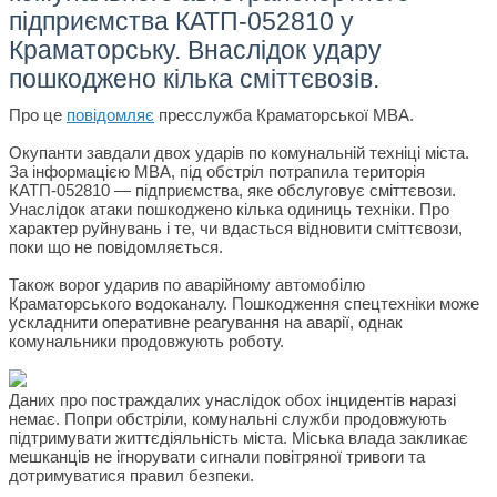
підприємства КАТП-052810 у
Краматорську. Внаслідок удару
пошкоджено кілька сміттєвозів.
Про це
повідомляє
пресслужба Краматорської МВА.
Окупанти завдали двох ударів по комунальній техніці міста.
За інформацією МВА, під обстріл потрапила територія
КАТП-052810 — підприємства, яке обслуговує сміттєвози.
Унаслідок атаки пошкоджено кілька одиниць техніки. Про
характер руйнувань і те, чи вдасться відновити сміттєвози,
поки що не повідомляється.
Також ворог ударив по аварійному автомобілю
Краматорського водоканалу. Пошкодження спецтехніки може
ускладнити оперативне реагування на аварії, однак
комунальники продовжують роботу.
Даних про постраждалих унаслідок обох інцидентів наразі
немає. Попри обстріли, комунальні служби продовжують
підтримувати життєдіяльність міста. Міська влада закликає
мешканців не ігнорувати сигнали повітряної тривоги та
дотримуватися правил безпеки.