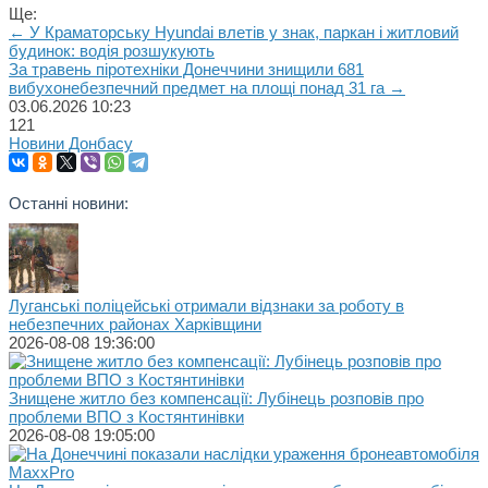
Ще:
← У Краматорську Hyundai влетів у знак, паркан і житловий
будинок: водія розшукують
За травень піротехніки Донеччини знищили 681
вибухонебезпечний предмет на площі понад 31 га →
03.06.2026
10:23
121
Новини Донбасу
Останні новини:
Луганські поліцейські отримали відзнаки за роботу в
небезпечних районах Харківщини
2026-08-08 19:36:00
Знищене житло без компенсації: Лубінець розповів про
проблеми ВПО з Костянтинівки
2026-08-08 19:05:00