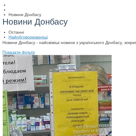
Новини Донбасу
Новини Донбасу
Останні
Найобговорюваніші
Новини Донбасу - найсвіжіші новини з українського Донбасу, зокре
Показати фільтр