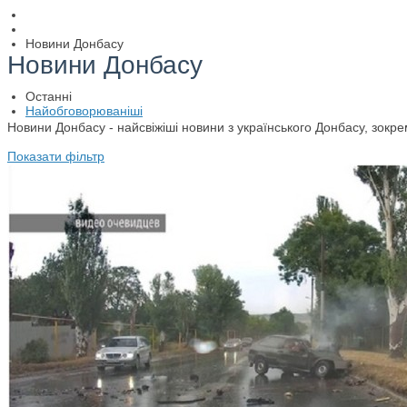
Новини Донбасу
Новини Донбасу
Останні
Найобговорюваніші
Новини Донбасу - найсвіжіші новини з українського Донбасу, зокре
Показати фільтр