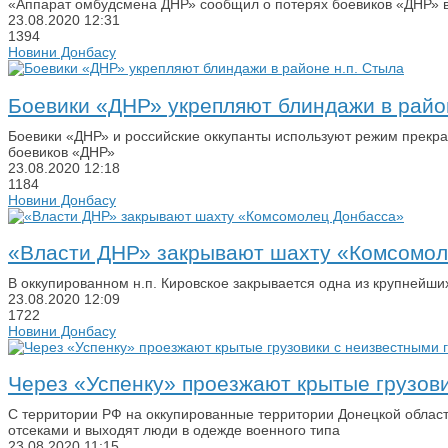
«Аппарат омбудсмена ДНР» сообщил о потерях боевиков «ДНР» в
23.08.2020
12:31
1394
Новини Донбасу
Боевики «ДНР» укрепляют блиндажи в райо
Боевики «ДНР» и российские оккупанты используют режим прекращ
боевиков «ДНР»
23.08.2020
12:18
1184
Новини Донбасу
«Власти ДНР» закрывают шахту «Комсомол
В оккупированном н.п. Кировское закрывается одна из крупнейш
23.08.2020
12:09
1722
Новини Донбасу
Через «Успенку» проезжают крытые грузов
С территории РФ на оккупированные территории Донецкой област
отсеками и выходят люди в одежде военного типа
23.08.2020
11:15