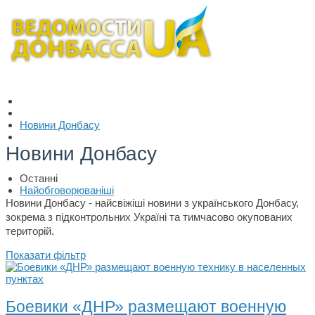
Новини Донбасу
Новини Донбасу
Останні
Найобговорюваніші
Новини Донбасу - найсвіжіші новини з українського Донбасу,
зокрема з підконтрольних Україні та тимчасово окупованих
територій.
Показати фільтр
Боевики «ДНР» размещают военную