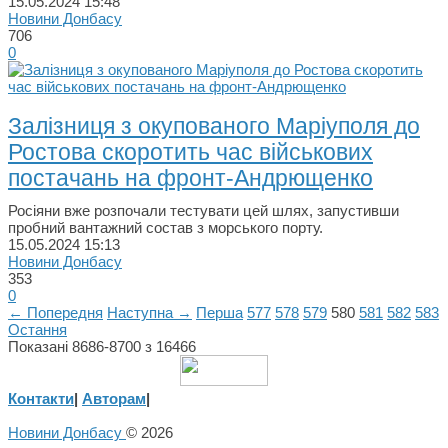
15.05.2024
15:48
Новини Донбасу
706
0
Залізниця з окупованого Маріуполя до
Ростова скоротить час військових
постачань на фронт-Андрющенко
Росіяни вже розпочали тестувати цей шлях, запустивши
пробний вантажний состав з морського порту.
15.05.2024
15:13
Новини Донбасу
353
0
← Попередня
Наступна →
Перша
577
578
579
580
581
582
583
Остання
Показані 8686-8700 з 16466
Контакти
|
Авторам
|
Новини Донбасу
© 2026