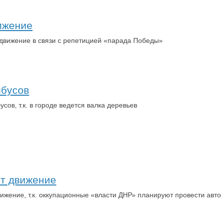
ижение
 движение в связи с репетицией «парада Победы»
йбусов
ов, т.к. в городе ведется валка деревьев
ют движение
вижение, т.к. оккупационные «власти ДНР» планируют провести авт