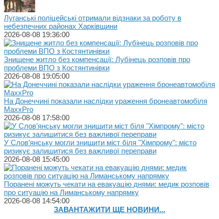
Луганські поліцейські отримали відзнаки за роботу в
небезпечних районах Харківщини
2026-08-08 19:36:00
Знищене житло без компенсації: Лубінець розповів про
проблеми ВПО з Костянтинівки
2026-08-08 19:05:00
На Донеччині показали наслідки ураження бронеавтомобіля
MaxxPro
2026-08-08 17:58:00
У Слов’янську могли знищити міст біля "Хімпрому": місто
ризикує залишитися без важливої переправи
2026-08-08 15:45:00
Поранені можуть чекати на евакуацію днями: медик розповів
про ситуацію на Лиманському напрямку
2026-08-08 14:54:00
ЗАВАНТАЖИТИ ЩЕ НОВИНИ...