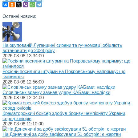
Останні новини:
На окупованій Луганщині сирени та гучномовці обіцяють
встановити до 2029 року
2026-08-08 13:34:00
Росіяни посилили штурми на Покровському напрямку: що
змінилося
2026-08-08 12:56:00
Слов’янськ зранку зазнав удару КАБами: наслідки
2026-08-08 12:04:00
Краматорський боксер здобув бронзу чемпіонату України
серед юніорів
2026-08-08 11:10:00
На Донеччині за добу зафіксували 51 обстріл: є жертви