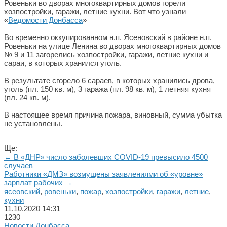
Ровеньки во дворах многоквартирных домов горели
хозпостройки, гаражи, летние кухни. Вот что узнали
«
Ведомости Донбасса
»
Во временно оккупированном н.п. Ясеновский в районе н.п.
Ровеньки на улице Ленина во дворах многоквартирных домов
№ 9 и 11 загорелись хозпостройки, гаражи, летние кухни и
сараи, в которых хранился уголь.
В результате сгорело 6 сараев, в которых хранились дрова,
уголь (пл. 150 кв. м), 3 гаража (пл. 98 кв. м), 1 летняя кухня
(пл. 24 кв. м).
В настоящее время причина пожара, виновный, сумма убытка
не установлены.
Ще:
← В «ДНР» число заболевших COVID-19 превысило 4500
случаев
Работники «ДМЗ» возмущены заявлениями об «уровне»
зарплат рабочих →
ясеовский
,
ровеньки
,
пожар
,
хозпостройки
,
гаражи
,
летние
,
кухни
11.10.2020
14:31
1230
Новости Донбасса