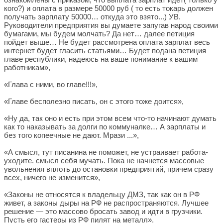
кого?) и оплата в размере 50000 руб ( то есть токарь должен
получать зарплату 50000… откуда это взято...) УВ.
Руководители предприятия вы думаете запугав народ своими
бумагами, мы будем молчать? Да нет… далее петиция
пойдет выше… Не будет рассмотрена оплата зарплат весь
интернет будет гласить статьями… Будет подана петиция
главе республики, надеюсь на ваше понимание к вашим
работникам»,
«Глава с ними, во главе!!!»,
«Главе бесполезно писать, он с этого тоже доится»,
«Ну да, так оно и есть при этом всем что-то начинают думать
как то наказывать за долги по коммуналке… А зарплаты и
без того копеечные не дают. Мрази ...»,
«А смысл, тут писанина не поможет, не устраивает работа-
уходите. смысл себя мучать. Пока не начнется массовые
увольнения вплоть до остановки предприятий, причем сразу
всех, ничего не изменится»,
«Законы не относятся к владельцу ДМЗ, так как он в РФ
живет, а законы дыры на РФ не распространяются. Лучшее
решение — это массово бросать завод и идти в грузчики.
Пусть его гастеры из РФ пилят на металл».