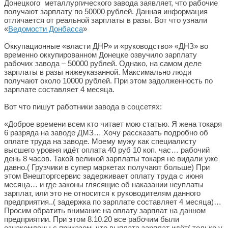
Донецкого металлургического завода заявляет, что рабочие
получают зарплату по 50000 рублей. Данная информация
отличается от реальной зарплаты в разы. Вот что узнали
«
Ведомости Донбасса
»
Оккупационные «власти ДНР» и «руководство» «ДНЗ» во
временно оккупированном Донецке озвучило зарплату
рабочих завода – 50000 рублей. Однако, на самом деле
зарплаты в разы нижеуказанной. Максимально люди
получают около 10000 рублей. При этом задолженность по
зарплате составляет 4 месяца.
Вот что пишут работники завода в соцсетях:
«Доброе времени всем кто читает мою статью. Я жена токаря
6 разряда на заводе ДМЗ… Хочу рассказать подробно об
оплате труда на заводе. Моему мужу как специалисту
высшего уровня идёт оплата 40 руб 10 коп. час… рабочий
день 8 часов. Такой великой зарплаты токаря не видали уже
давно.( Грузчики в супер маркетах получают больше) При
этом Внешторгсервис задерживает оплату труда с июня
месяца… и где законы глясящие об наказании неуплаты
зарплат, или это не относится к руководителям данного
предприятия..( задержка по зарплате составляет 4 месяца)…
Просим обратить внимание на оплату зарплат на данном
предприятии. При этом 8.10.20 все рабочим были
ознакомлены с приказом, что выплата зарплат идёт( только у