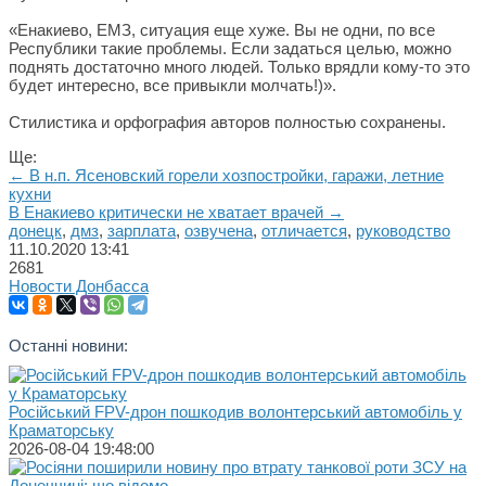
«Енакиево, ЕМЗ, ситуация еще хуже. Вы не одни, по все
Республики такие проблемы. Если задаться целью, можно
поднять достаточно много людей. Только врядли кому-то это
будет интересно, все привыкли молчать!)».
Стилистика и орфография авторов полностью сохранены.
Ще:
← В н.п. Ясеновский горели хозпостройки, гаражи, летние
кухни
В Енакиево критически не хватает врачей →
донецк
,
дмз
,
зарплата
,
озвучена
,
отличается
,
руководство
11.10.2020
13:41
2681
Новости Донбасса
Останні новини:
Російський FPV-дрон пошкодив волонтерський автомобіль у
Краматорську
2026-08-04 19:48:00