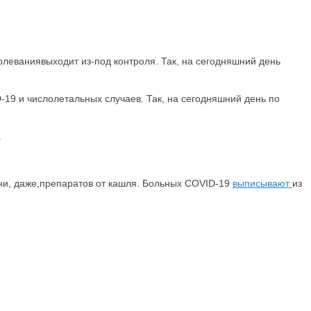
леваниявыходит из-под контроля. Так, на сегодняшний день
9 и числолетальных случаев. Так, на сегодняшний день по
.
 ни, даже,препаратов от кашля. Больных COVID-19
выписывают
из