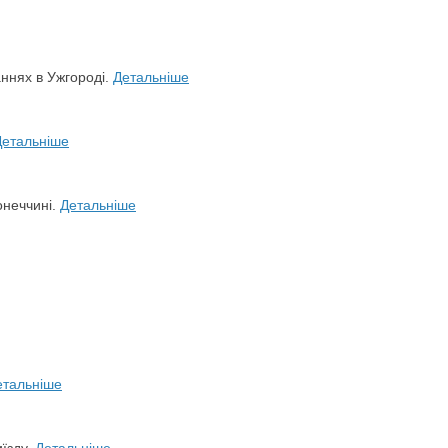
аннях в Ужгороді.
Детальніше
Детальніше
онеччині.
Детальніше
етальніше
иїзду.
Детальніше