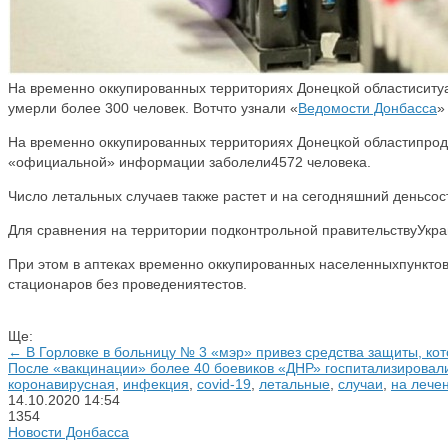
На временно оккупированных территориях Донецкой областиситуа
умерли более 300 человек. Вотчто узнали «
Ведомости Донбасса
»
На временно оккупированных территориях Донецкой областипрод
«официальной» информации заболели4572 человека.
Число летальных случаев также растет и на сегодняшний деньсост
Для сравнения на территории подконтрольной правительствуУкраи
При этом в аптеках временно оккупированных населенныхпункто
стационаров без проведениятестов.
Ще:
← В Горловке в больницу № 3 «мэр» привез средства защиты, кот
После «вакцинации» более 40 боевиков «ДНР» госпитализировал
коронавирусная
,
инфекция
,
covid-19
,
летальные
,
случаи
,
на лече
14.10.2020
14:54
1354
Новости Донбасса