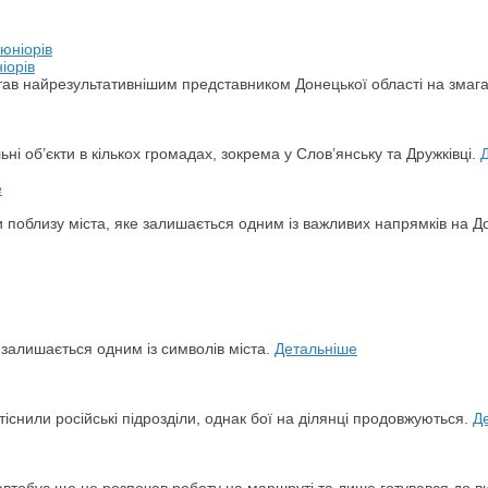
іорів
а став найрезультативнішим представником Донецької області на змаг
ьні об’єкти в кількох громадах, зокрема у Слов’янську та Дружківці.
и поблизу міста, яке залишається одним із важливих напрямків на Д
й залишається одним із символів міста.
Детальніше
снили російські підрозділи, однак бої на ділянці продовжуються.
Д
автобус ще не розпочав роботу на маршруті та лише готувався до в