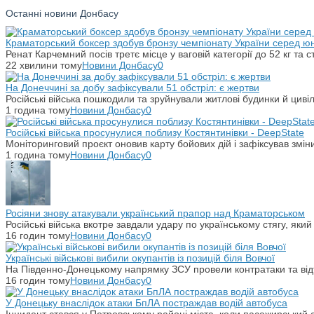
Останні новини Донбасу
Краматорський боксер здобув бронзу чемпіонату України серед юн
Ренат Карчемний посів третє місце у ваговій категорії до 52 кг т
22 хвилини тому
Новини Донбасу
0
На Донеччині за добу зафіксували 51 обстріл: є жертви
Російські війська пошкодили та зруйнували житлові будинки й цивіл
1 година тому
Новини Донбасу
0
Російські війська просунулися поблизу Костянтинівки - DeepState
Моніторинговий проєкт оновив карту бойових дій і зафіксував змін
1 година тому
Новини Донбасу
0
Росіяни знову атакували український прапор над Краматорськом
Російські війська вкотре завдали удару по українському стягу, яки
16 годин тому
Новини Донбасу
0
Українські військові вибили окупантів із позицій біля Вовчої
На Південно-Донецькому напрямку ЗСУ провели контратаки та відті
16 годин тому
Новини Донбасу
0
У Донецьку внаслідок атаки БпЛА постраждав водій автобуса
Інцидент стався у Петровському районі міста, коли пасажирський 