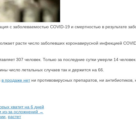
ция с заболеваемостью COVID-19 и смертностью в результате забо
олжает расти число заболевших коронавирусной инфекцией COVID-1
авляет 307 человек. Только за последние сутки умерли 14 человек
ны число летальных случаев так и держится на 66.
в
в продаже нет
ни противовирусных препаратов, ни антибиотиков,
орых хватит на 6 дней
и из-за осложнений →
нии
,
растет