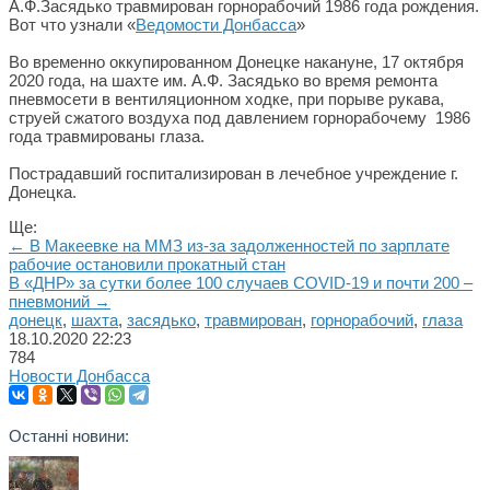
А.Ф.Засядько травмирован горнорабочий 1986 года рождения.
Вот что узнали «
Ведомости Донбасса
»
Во временно оккупированном Донецке накануне, 17 октября
2020 года, на шахте им. А.Ф. Засядько во время ремонта
пневмосети в вентиляционном ходке, при порыве рукава,
струей сжатого воздуха под давлением горнорабочему 1986
года травмированы глаза.
Пострадавший госпитализирован в лечебное учреждение г.
Донецка.
Ще:
← В Макеевке на ММЗ из-за задолженностей по зарплате
рабочие остановили прокатный стан
В «ДНР» за сутки более 100 случаев COVID-19 и почти 200 –
пневмоний →
донецк
,
шахта
,
засядько
,
травмирован
,
горнорабочий
,
глаза
18.10.2020
22:23
784
Новости Донбасса
Останні новини: