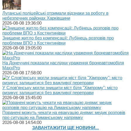
Луганські поліцейські отримали відзнаки за роботу в
небезпечних районах Харківщини
2026-08-08 19:36:00
Знищене житло без компенсації: Лубінець розповів про
проблеми ВПО з Костянтинівки
2026-08-08 19:05:00
На Донеччині показали наслідки ураження бронеавтомобіля
MaxxPro
2026-08-08 17:58:00
У Слов’янську могли знищити міст біля "Хімпрому": місто
ризикує залишитися без важливої переправи
2026-08-08 15:45:00
Поранені можуть чекати на евакуацію днями: медик розповів
про ситуацію на Лиманському напрямку
2026-08-08 14:54:00
ЗАВАНТАЖИТИ ЩЕ НОВИНИ...