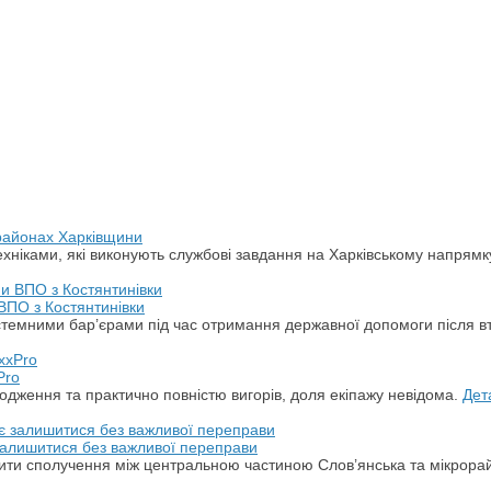
 районах Харківщини
хніками, які виконують службові завдання на Харківському напрямк
ВПО з Костянтинівки
стемними бар’єрами під час отримання державної допомоги після в
Pro
дження та практично повністю вигорів, доля екіпажу невідома.
Дет
 залишитися без важливої переправи
ити сполучення між центральною частиною Слов’янська та мікрора