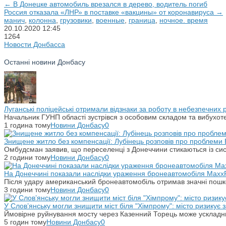
← В Донецке автомобиль врезался в дерево, водитель погиб
Россия отказала «ЛНР» в поставке «вакцины» от коронавируса →
манич
,
колонна
,
грузовики
,
военные
,
граница
,
ночное. время
20.10.2020
12:45
1264
Новости Донбасса
Останні новини Донбасу
Луганські поліцейські отримали відзнаки за роботу в небезпечних
Начальник ГУНП області зустрівся з особовим складом та вибухоте
1 година тому
Новини Донбасу
0
Знищене житло без компенсації: Лубінець розповів про проблеми 
Омбудсман заявив, що переселенці з Донеччини стикаються із си
2 години тому
Новини Донбасу
0
На Донеччині показали наслідки ураження бронеавтомобіля Maxx
Після удару американський бронеавтомобіль отримав значні пошко
3 години тому
Новини Донбасу
0
У Слов’янську могли знищити міст біля "Хімпрому": місто ризикує
Ймовірне руйнування мосту через Казенний Торець може ускладн
5 годин тому
Новини Донбасу
0