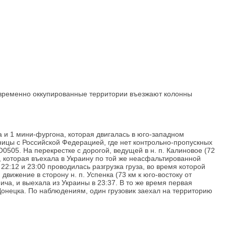
а временно оккупированные территории въезжают колонны
 и 1 мини-фургона, которая двигалась в юго-западном
аницы с Российской Федерацией, где нет контрольно-пропускных
505. На перекрестке с дорогой, ведущей в н. п. Калиновое (72
а, которая въехала в Украину по той же неасфальтированной
2:12 и 23:00 проводилась разгрузка груза, во время которой
вижение в сторону н. п. Успенка (73 км к юго-востоку от
ча, и выехала из Украины в 23:37. В то же время первая
Донецка. По наблюдениям, один грузовик заехал на территорию