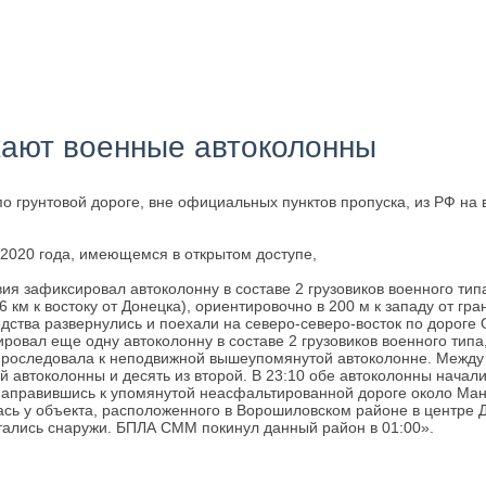
жают военные автоколонны
по грунтовой дороге, вне официальных пунктов пропуска, из РФ н
2020 года, имеющемся в открытом доступе,
я зафиксировал автоколонну в составе 2 грузовиков военного типа
 км к востоку от Донецка), ориентировочно в 200 м к западу от гр
ства развернулись и поехали на северо-северо-восток по дороге О0
сировал еще одну автоколонну в составе 2 грузовиков военного тип
 проследовала к неподвижной вышеупомянутой автоколонне. Между 2
автоколонны и десять из второй. В 23:10 обе автоколонны начали д
 направившись к упомянутой неасфальтированной дороге около Мани
лась у объекта, расположенного в Ворошиловском районе в центре 
стались снаружи. БПЛА СММ покинул данный район в 01:00».