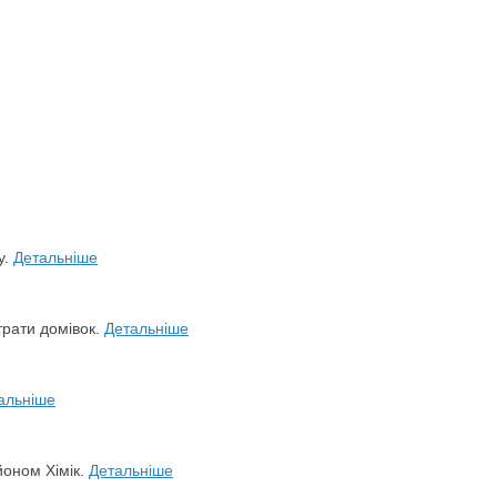
у.
Детальніше
трати домівок.
Детальніше
альніше
йоном Хімік.
Детальніше