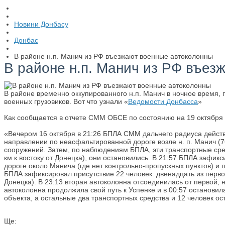
Новини Донбасу
Донбас
В районе н.п. Манич из РФ въезжают военные автоколонны
В районе н.п. Манич из РФ въез
В районе временно оккупированного н.п. Манич в ночное время, 
военных грузовиков. Вот что узнали «
Ведомости Донбасса
»
Как сообщается в отчете СММ ОБСЕ по состоянию на 19 октября 
«Вечером 16 октября в 21:26 БПЛА СММ дальнего радиуса действи
направлении по неасфальтированной дороге возле н. п. Манич (76
сооружений. Затем, по наблюдениям БПЛА, эти транспортные сред
км к востоку от Донецка), они остановились. В 21:57 БПЛА зафик
дороге около Манича (где нет контрольно-пропускных пунктов) и
БПЛА зафиксировал присутствие 22 человек: двенадцать из первой 
Донецка). В 23:13 вторая автоколонна отсоединилась от первой,
автоколонна продолжила свой путь к Успенке и в 00:57 останови
объекта, а остальные два транспортных средства и 12 человек о
Ще: