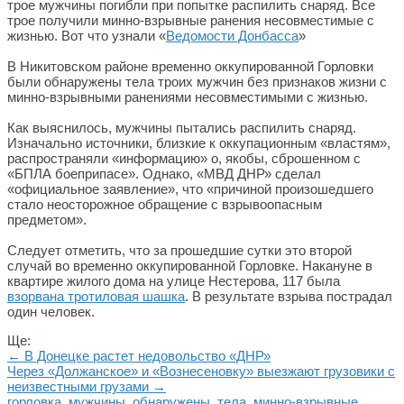
трое мужчины погибли при попытке распилить снаряд. Все
трое получили минно-взрывные ранения несовместимые с
жизнью. Вот что узнали «
Ведомости Донбасса
»
В Никитовском районе временно оккупированной Горловки
были обнаружены тела троих мужчин без признаков жизни с
минно-взрывными ранениями несовместимыми с жизнью.
Как выяснилось, мужчины пытались распилить снаряд.
Изначально источники, близкие к оккупационным «властям»,
распространяли «информацию» о, якобы, сброшенном с
«БПЛА боеприпасе». Однако, «МВД ДНР» сделал
«официальное заявление», что «причиной произошедшего
стало неосторожное обращение с взрывоопасным
предметом».
Следует отметить, что за прошедшие сутки это второй
случай во временно оккупированной Горловке. Накануне в
квартире жилого дома на улице Нестерова, 117 была
взорвана тротиловая шашка
. В результате взрыва пострадал
один человек.
Ще:
← В Донецке растет недовольство «ДНР»
Через «Должанское» и «Вознесеновку» выезжают грузовики с
неизвестными грузами →
горловка
,
мужчины
,
обнаружены
,
тела
,
минно-взрывные
,