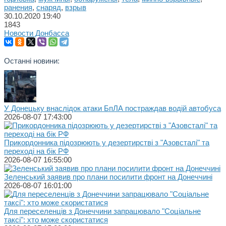
ранения
,
снаряд
,
взрыв
30.10.2020
19:40
1843
Новости Донбасса
Останні новини:
У Донецьку внаслідок атаки БпЛА постраждав водій автобуса
2026-08-07 17:43:00
Прикордонника підозрюють у дезертирстві з "Азовсталі" та
переході на бік РФ
2026-08-07 16:55:00
Зеленський заявив про плани посилити фронт на Донеччині
2026-08-07 16:01:00
Для переселенців з Донеччини запрацювало "Соціальне
таксі": хто може скористатися