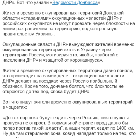
ДНР». Вот что узнали «
Ведомости Донбасса
»
Жители временно оккупированных территорий Донецкой
области «стараниями» оккупационных «властей ДНР» и
российских оккупантов не могут проехать через блокпосты на
линии разграничения на территорию, подконтрольную
правительству Украины.
Оккупационные «власти ДНР» вынуждают жителей временно
оккупированных территорий ехать в Украину через
территорию России, мотивируя это, якобы, «заботой о
населении ДНР» и «защитой от коронавируса».
Жители временно оккупированных территорий давно поняли,
что происходит на самом деле – оккупационные «власти
ДНР» делают на поездках через Россию прибыльный
«бизнес». Кроме того, дончане боятся, что блокпосты не
откроются до тех пор, «пока будет ДНР».
Вот что пишут жители временно оккупированных территорий
в чоцсетях:
«До тех пор пока будут ездить через Россию, никто пункты
пропуска не откроет. В нормальной стране народ давно бы
попер против такой „власти", а наши терпят, ездят по 1400 км.
Ну да там стерильная зона, ковид нападает только на тех, кто