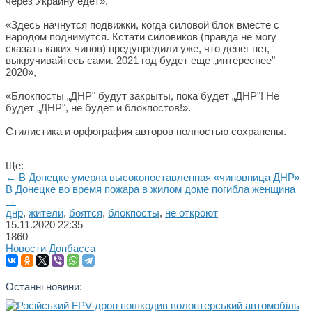
через Украину едет»,
«Здесь начнутся подвижки, когда силовой блок вместе с
народом поднимутся. Кстати силовиков (правда не могу
сказать каких чинов) предупредили уже, что денег нет,
выкручивайтесь сами. 2021 год будет еще „интереснее"
2020»,
«Блокпосты „ДНР" будут закрыты, пока будет „ДНР"! Не
будет „ДНР", не будет и блокпостов!».
Стилистика и орфография авторов полностью сохранены.
Ще:
← В Донецке умерла высокопоставленная «чиновница ДНР»
В Донецке во время пожара в жилом доме погибла женщина
→
днр
,
жители
,
боятся
,
блокпосты
,
не откроют
15.11.2020
22:35
1860
Новости Донбасса
Останні новини: