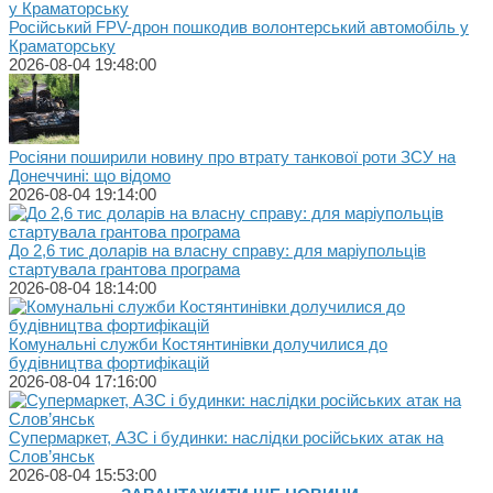
Російський FPV-дрон пошкодив волонтерський автомобіль у
Краматорську
2026-08-04 19:48:00
Росіяни поширили новину про втрату танкової роти ЗСУ на
Донеччині: що відомо
2026-08-04 19:14:00
До 2,6 тис доларів на власну справу: для маріупольців
стартувала грантова програма
2026-08-04 18:14:00
Комунальні служби Костянтинівки долучилися до
будівництва фортифікацій
2026-08-04 17:16:00
Супермаркет, АЗС і будинки: наслідки російських атак на
Слов’янськ
2026-08-04 15:53:00