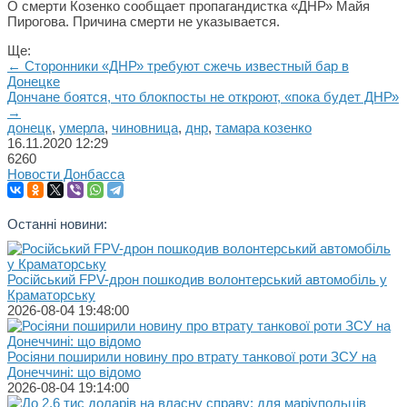
О смерти Козенко сообщает пропагандистка «ДНР» Майя
Пирогова. Причина смерти не указывается.
Ще:
← Сторонники «ДНР» требуют сжечь известный бар в
Донецке
Дончане боятся, что блокпосты не откроют, «пока будет ДНР»
→
донецк
,
умерла
,
чиновница
,
днр
,
тамара козенко
16.11.2020
12:29
6260
Новости Донбасса
Останні новини:
Російський FPV-дрон пошкодив волонтерський автомобіль у
Краматорську
2026-08-04 19:48:00
Росіяни поширили новину про втрату танкової роти ЗСУ на
Донеччині: що відомо
2026-08-04 19:14:00