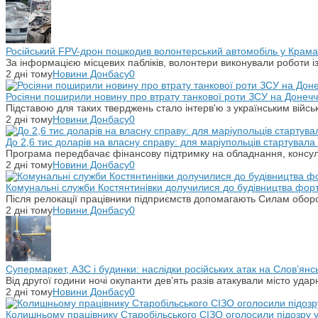
Російський FPV-дрон пошкодив волонтерський автомобіль у Крама
За інформацією місцевих пабліків, волонтери виконували роботи і
2 дні тому
Новини Донбасу
0
Росіяни поширили новину про втрату танкової роти ЗСУ на Донечч
Підставою для таких тверджень стало інтерв'ю з українським вій
2 дні тому
Новини Донбасу
0
До 2,6 тис доларів на власну справу: для маріупольців стартувал
Програма передбачає фінансову підтримку на обладнання, консульт
2 дні тому
Новини Донбасу
0
Комунальні служби Костянтинівки долучилися до будівництва фор
Після релокації працівники підприємств допомагають Силам оборо
2 дні тому
Новини Донбасу
0
Супермаркет, АЗС і будинки: наслідки російських атак на Слов’янс
Від другої години ночі окупанти дев’ять разів атакували місто уд
2 дні тому
Новини Донбасу
0
Колишньому працівнику Старобільського СІЗО оголосили підозру 