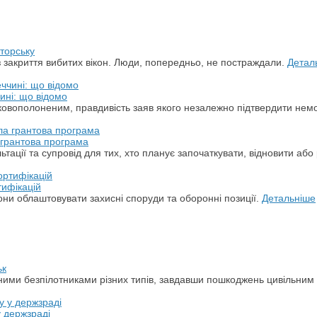
торську
з закриття вибитих вікон. Люди, попередньо, не постраждали.
Детал
ині: що відомо
ськовополоненим, правдивість заяв якого незалежно підтвердити не
а грантова програма
ації та супровід для тих, хто планує започаткувати, відновити або 
тифікацій
ни облаштовувати захисні споруди та оборонні позиції.
Детальніше
ьк
арними безпілотниками різних типів, завдавши пошкоджень цивільним
у держзраді