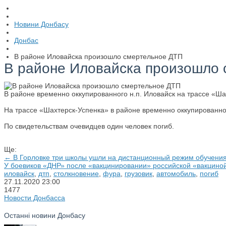
Новини Донбасу
Донбас
В районе Иловайска произошло смертельное ДТП
В районе Иловайска произошло
В районе временно оккупированного н.п. Иловайск на трассе «Ш
На трассе «Шахтерск-Успенка» в районе временно оккупированно
По свидетельствам очевидцев один человек погиб.
Ще:
← В Горловке три школы ушли на дистанционный режим обучени
У боевиков «ДНР» после «вакцинировании» российской «вакцино
иловайск
,
дтп
,
столкновение
,
фура
,
грузовик
,
автомобиль
,
погиб
27.11.2020
23:00
1477
Новости Донбасса
Останні новини Донбасу