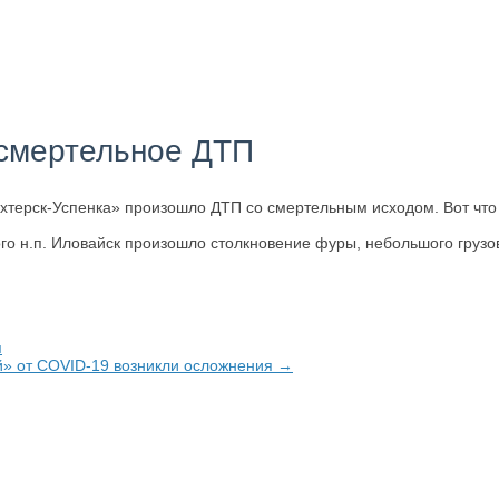
 смертельное ДТП
ахтерск-Успенка» произошло ДТП со смертельным исходом. Вот что
го н.п. Иловайск произошло столкновение фуры, небольшого грузо
я
й» от COVID-19 возникли осложнения →