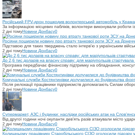
Російський FPV-дрон пошкодив волонтерський автомобіль у Крама
За інформацією місцевих пабліків, волонтери виконували роботи і
2 дні тому
Новини Донбасу
0
Росіяни поширили новину про втрату танкової роти ЗСУ на Донечч
Підставою для таких тверджень стало інтерв'ю з українським вій
2 дні тому
Новини Донбасу
0
До 2,6 тис доларів на власну справу: для маріупольців стартувал
Програма передбачає фінансову підтримку на обладнання, консульт
2 дні тому
Новини Донбасу
0
Комунальні служби Костянтинівки долучилися до будівництва фор
Після релокації працівники підприємств допомагають Силам оборо
2 дні тому
Новини Донбасу
0
Супермаркет, АЗС і будинки: наслідки російських атак на Слов’янс
Від другої години ночі окупанти дев’ять разів атакували місто уд
2 дні тому
Новини Донбасу
0
Колишньому працівнику Старобільського СІЗО оголосили підозру 