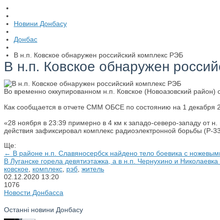
Новини Донбасу
Донбас
В н.п. Ковское обнаружен российский комплекс РЭБ
В н.п. Ковское обнаружен росси
Во временно оккупированном н.п. Ковское (Новоазовский район)
Как сообщается в отчете СММ ОБСЕ по состоянию на 1 декабря 2
«28 ноября в 23:39 примерно в 4 км к западо-северо-западу от н
действия зафиксировал комплекс радиоэлектронной борьбы (Р-3
Ще:
← В районе н.п. Славяносербск найдено тело боевика с ножевы
В Луганске горела девятиэтажка, а в н.п. Чернухино и Николаевк
ковское
,
комплекс
,
рэб
,
житель
02.12.2020
13:20
1076
Новости Донбасса
Останні новини Донбасу