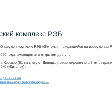
йский комплекс РЭБ
 обнаружен комплекс РЭБ «Житель», находящийся на вооружении РФ
020 года, имеющемся в открытом доступе,
. п. Ковское (91 км к югу от Донецка), ориентировочно в 5 км от 
30Ж «Житель»)».
ми ранениями
а при пожарах погибли люди →