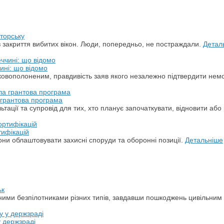
торську
з закриття вибитих вікон. Люди, попередньо, не постраждали.
Детал
ині: що відомо
ськовополоненим, правдивість заяв якого незалежно підтвердити не
а грантова програма
ації та супровід для тих, хто планує започаткувати, відновити або 
тифікацій
ни облаштовувати захисні споруди та оборонні позиції.
Детальніше
ьк
арними безпілотниками різних типів, завдавши пошкоджень цивільним
у держзраді