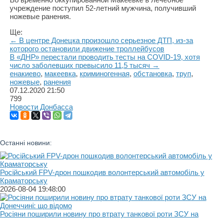
учреждение поступил 52-летний мужчина, получивший
ножевые ранения.
Ще:
← В центре Донецка произошло серьезное ДТП, из-за
которого остановили движение троллейбусов
В «ДНР» перестали проводить тесты на COVID-19, хотя
число заболевших превысило 11,5 тысяч →
енакиево
,
макеевка
,
криминогенная
,
обстановка
,
труп
,
ножевые
,
ранения
07.12.2020
21:50
799
Новости Донбасса
Останні новини:
Російський FPV-дрон пошкодив волонтерський автомобіль у
Краматорську
2026-08-04 19:48:00
Росіяни поширили новину про втрату танкової роти ЗСУ на