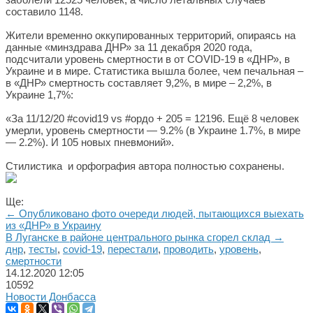
составило 1148.
Жители временно оккупированных территорий, опираясь на
данные «минздрава ДНР» за 11 декабря 2020 года,
подсчитали уровень смертности в от COVID-19 в «ДНР», в
Украине и в мире. Статистика вышла более, чем печальная –
в «ДНР» смертность составляет 9,2%, в мире – 2,2%, в
Украине 1,7%:
«За 11/12/20 #covid19 vs #ордо + 205 = 12196. Ещё 8 человек
умерли, уровень смертности — 9.2% (в Украине 1.7%, в мире
— 2.2%). И 105 новых пневмоний».
Стилистика и орфография автора полностью сохранены.
Ще:
← Опубликовано фото очереди людей, пытающихся выехать
из «ДНР» в Украину
В Луганске в районе центрального рынка сгорел склад →
днр
,
тесты
,
covid-19
,
перестали
,
проводить
,
уровень
,
смертности
14.12.2020
12:05
10592
Новости Донбасса