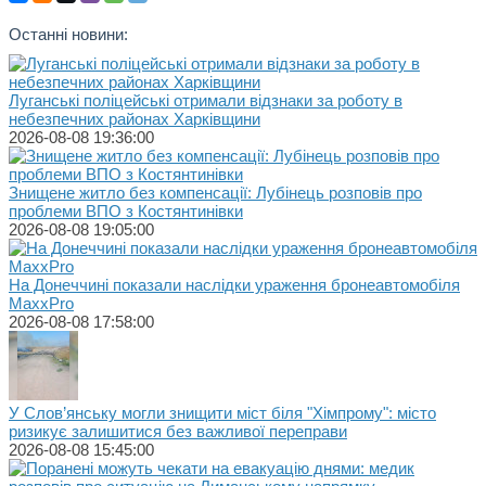
Останні новини:
Луганські поліцейські отримали відзнаки за роботу в
небезпечних районах Харківщини
2026-08-08 19:36:00
Знищене житло без компенсації: Лубінець розповів про
проблеми ВПО з Костянтинівки
2026-08-08 19:05:00
На Донеччині показали наслідки ураження бронеавтомобіля
MaxxPro
2026-08-08 17:58:00
У Слов’янську могли знищити міст біля "Хімпрому": місто
ризикує залишитися без важливої переправи
2026-08-08 15:45:00