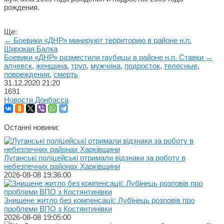
рождения.
Ще:
← Боевики «ДНР» минируют территорию в районе н.п.
Широкая Балка
Боевики «ДНР» разместили гаубицы в районе н.п. Ставки →
алчевск
,
женщина
,
труп
,
мужчина
,
подросток
,
телесные
,
повреждения
,
смерть
31.12.2020
21:20
1691
Новости Донбасса
Останні новини:
Луганські поліцейські отримали відзнаки за роботу в
небезпечних районах Харківщини
2026-08-08 19:36:00
Знищене житло без компенсації: Лубінець розповів про
проблеми ВПО з Костянтинівки
2026-08-08 19:05:00