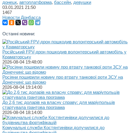
донецк
,
автоплатформа
,
бассейн
,
девушки
03.01.2021
21:50
1467
Новости Донбасса
Останні новини:
Російський FPV-дрон пошкодив волонтерський автомобіль у
Краматорську
2026-08-04 19:48:00
Росіяни поширили новину про втрату танкової роти ЗСУ на
Донеччині: що відомо
2026-08-04 19:14:00
До 2,6 тис доларів на власну справу: для маріупольців
стартувала грантова програма
2026-08-04 18:14:00
Комунальні служби Костянтинівки долучилися до
будівництва фортифікацій