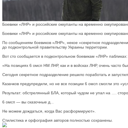
Боевики «ЛНР» и российские оккупанты на временно оккупированн
Боевики «ЛНР» и российские оккупанты на временно оккупированн
По сообщениям боевиков «ЛНР», некое «секретное подразделение»
до подконтрольной правительству Украины территории.
Вот сто сообщается в подконтрольном боевикам «ЛНР» пабликах:
«На позициях 6 омсп НМ ЛНР, как и в войсках ЛНР, очень часто бы
Сегодня секретное подразделение решило поработать и запустил
Казачков предупредили, но не все позиции 6 омсп смогли это «у
Результат: обстрелянный БЛА, который чудом не упал на …. сторо
6 омсп — вы сказочные д...
Не можем дождаться, когда Вас расформируют».
Стилистика и орфография авторов полностью сохранены.