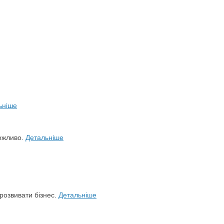
ьніше
можливо.
Детальніше
розвивати бізнес.
Детальніше