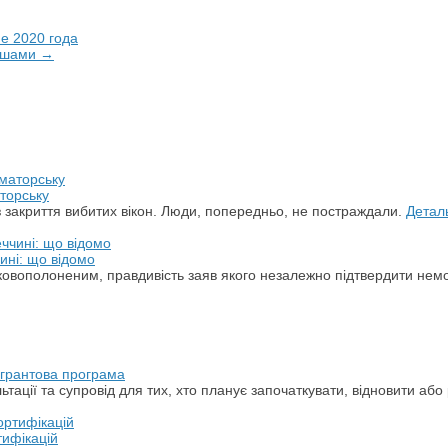
е 2020 года
ершами →
торську
з закриття вибитих вікон. Люди, попередньо, не постраждали.
Детал
ині: що відомо
ськовополоненим, правдивість заяв якого незалежно підтвердити не
а грантова програма
ації та супровід для тих, хто планує започаткувати, відновити або 
тифікацій