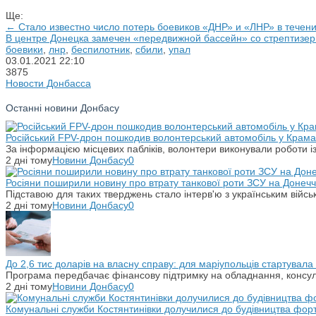
Ще:
← Стало известно число потерь боевиков «ДНР» и «ЛНР» в течени
В центре Донецка замечен «передвижной бассейн» со стрептиз
боевики
,
лнр
,
беспилотник
,
сбили
,
упал
03.01.2021
22:10
3875
Новости Донбасса
Останні новини Донбасу
Російський FPV-дрон пошкодив волонтерський автомобіль у Крама
За інформацією місцевих пабліків, волонтери виконували роботи і
2 дні тому
Новини Донбасу
0
Росіяни поширили новину про втрату танкової роти ЗСУ на Донечч
Підставою для таких тверджень стало інтерв'ю з українським вій
2 дні тому
Новини Донбасу
0
До 2,6 тис доларів на власну справу: для маріупольців стартувал
Програма передбачає фінансову підтримку на обладнання, консульт
2 дні тому
Новини Донбасу
0
Комунальні служби Костянтинівки долучилися до будівництва фор