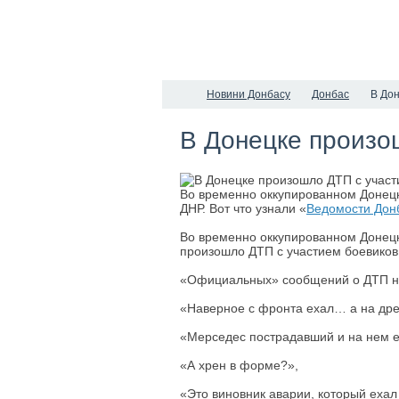
Новини Донбасу
Донбас
В До
В Донецке произо
Во временно оккупированном Донецк
ДНР. Вот что узнали «
Ведомости Дон
Во временно оккупированном Донецке
произошло ДТП с участием боевико
«Официальных» сообщений о ДТП не
«Наверное с фронта ехал… а на дре
«Мерседес пострадавший и на нем е
«А хрен в форме?»,
«Это виновник аварии, который ехал