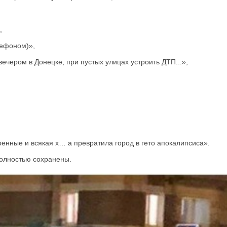
,
лефоном)»,
ечером в Донецке, при пустых улицах устроить ДТП...»,
оенные и всякая х… а превратила город в гето апокалипсиса».
полностью сохранены.