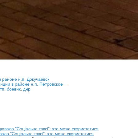
 районе н.п. Докучаевск
иции в районе н.п. Петровское →
тп
,
боевик
,
днр
ало "Соціальне таксі": хто може скористатися