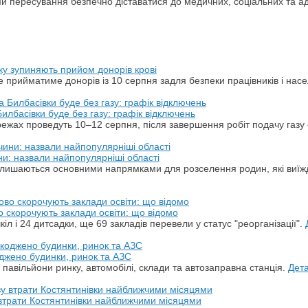
 пересування безпечно діставатися до медичних, соціальних та ад
ку зупиняють прийом донорів крові
 прийматиме донорів із 10 серпня задля безпеки працівників і нас
илбасівки буде без газу: графік відключень
ежах проведуть 10–12 серпня, після завершення робіт подачу газу 
ини: назвали найпопулярніші області
залишаються основними напрямками для розселення родин, які виїж
 скорочують заклади освіти: що відомо
іл і 24 дитсадки, ще 69 закладів перевели у статус "реорганізації".
оджено будинки, ринок та АЗС
, павільйони ринку, автомобілі, склади та автозаправна станція.
Дет
втрати Костянтинівки найближчими місяцями