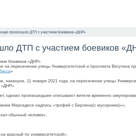
нецке произошло ДТП с участием боевиков «ДНР»
шло ДТП с участием боевиков «Д
е на пересечении улицы Университетской и проспекта Ватутина п
басса
»
, накануне, 11 января 2021 года, на пересечении улицы Универси
в «ДНР».
т, однако произошедшее описывают жители временно оккупированн
внем Мерседесе надпись «трофей с Берлина(с мусорника)»»,
хал обычный человек»,
 на красный по университетской»,