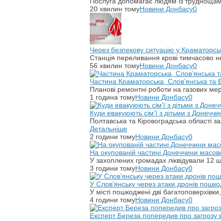
Послуга допомагає людям із труднощами
20 хвилин тому
Новини Донбасу
0
Через безпекову ситуацію у Краматорсь
Станція переливання крові тимчасово не
56 хвилин тому
Новини Донбасу
0
Частина Краматорська, Слов’янська та Б
Планові ремонтні роботи на газових мер
1 година тому
Новини Донбасу
0
Куди евакуюють сім’ї з дітьми з Донечч
Полтавська та Кіровоградська області 
Детальніше
2 години тому
Новини Донбасу
0
На окупованій частині Донеччини масово
У захоплених громадах ліквідували 12 шк
3 години тому
Новини Донбасу
0
У Слов’янську через атаки дронів пошк
У місті пошкоджені дві багатоповерхівки
4 години тому
Новини Донбасу
0
Експерт Береза попередив про загрозу 