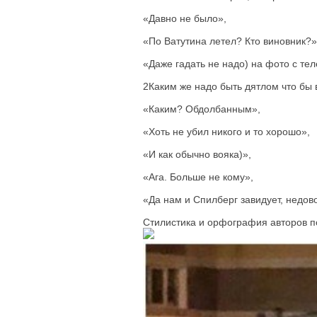
«Давно не было»,
«По Ватутина летел? Кто виновник?»
«Даже гадать не надо) на фото с те
2Каким же надо быть дятлом что бы в
«Каким? Обдолбанным»,
«Хоть не убил никого и то хорошо»,
«И как обычно вояка)»,
«Ага. Больше не кому»,
«Да нам и Спилберг завидует, недов
Стилистика и орфография авторов 