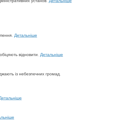
міністративних установ.
Детальніше
елення.
Детальніше
обіцяють відновити.
Детальніше
джають із небезпечних громад.
Детальніше
альніше