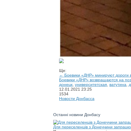
Ще:
← Боевики «ДНР» минируют дороги в
Боевики «ДНР» возвращаются на поз
донецк
,
университетская
,
ватутина
,
д
12.01.2021
23:25
1534
Новости Донбасса
Останні новини Донбасу
Для переселенців з Донеччини запрацюв