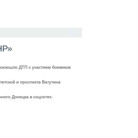
НР»
роизошло ДТП с участием боевиков
тетской и проспекта Ватутина
ого Донецка в соцсетях: