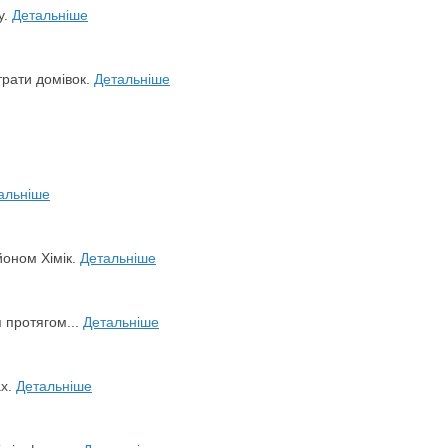
у.
Детальніше
трати домівок.
Детальніше
альніше
йоном Хімік.
Детальніше
я протягом...
Детальніше
ах.
Детальніше