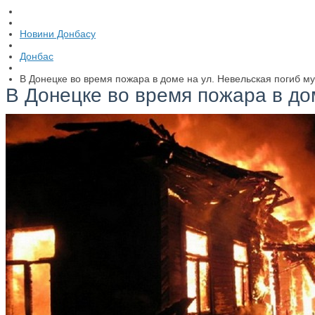
Новини Донбасу
Донбас
В Донецке во время пожара в доме на ул. Невельская погиб м
В Донецке во время пожара в до