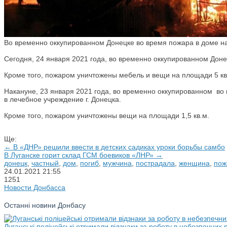
Во временно оккупированном Донецке во время пожара в доме на
Сегодня, 24 января 2021 года, во временно оккупированном Дон
Кроме того, пожаром уничтожены мебель и вещи на площади 5 кв
Накануне, 23 января 2021 года, во временно оккупированном в
в лечебное учреждение г. Донецка.
Кроме того, пожаром уничтожены вещи на площади 1,5 кв.м.
Ще:
← В «ДНР» решили ввести в детских садиках уроки борьбы самбо
В Луганске горит склад ГСМ боевиков «ЛНР» →
донецк
,
частный
,
дом
,
погиб
,
мужчина
,
пострадала
,
женщина
,
пож
24.01.2021
21:55
1251
Новости Донбасса
Останні новини Донбасу
Луганські поліцейські отримали відзнаки за роботу в небезпечних