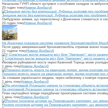
Начальник ГУНП області зустрівся з особовим складом та вибухоте
20 годин тому
Новини Донбасу
0
Знищене житло без компенсації: Лубінець розповів про проблеми 
Омбудсман заявив, що переселенці з Донеччини стикаються із си
20 годин тому
Новини Донбасу
0
На Донеччині показали наслідки ураження бронеавтомобіля Maxx
Після удару американський бронеавтомобіль отримав значні пошко
21 година тому
Новини Донбасу
0
У Слов’янську могли знищити міст біля "Хімпрому": місто ризикує
Ймовірне руйнування мосту через Казенний Торець може ускладн
1 день тому
Новини Донбасу
0
Поранені можуть чекати на евакуацію днями: медик розповів про
За словами українського медика, через небезпеку з повітря поране
1 день тому
Новини Донбасу
0
На окупованій Луганщині сирени та гучномовці обіцяють встанови
План окупаційної влади передбачає проєктування системи оповіщ
1 день тому
Новини Донбасу
0
Росіяни посилили штурми на Покровському напрямку: що змінило