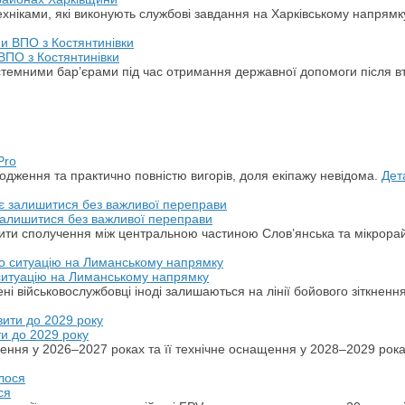
хніками, які виконують службові завдання на Харківському напрямк
ВПО з Костянтинівки
стемними бар’єрами під час отримання державної допомоги після в
Pro
дження та практично повністю вигорів, доля екіпажу невідома.
Дет
 залишитися без важливої переправи
ити сполучення між центральною частиною Слов’янська та мікрора
 ситуацію на Лиманському напрямку
ні військовослужбовці іноді залишаються на лінії бойового зіткненн
ти до 2029 року
ення у 2026–2027 роках та її технічне оснащення у 2028–2029 рок
ся