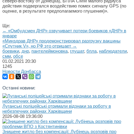
северо-востоку от Донецка), БПЛА СММ малого радиуса
действия подвергался воздействию помех сигналу GPS (по
оценке, в результате предполагаемого глушения)».
Ще:
← «Омбудсмен ДНР» озвучивает потери боевиков «ДНР» в
январе
«Минздрав ДНР» продемонстрировал разгрузку вакцины
«Спутник V», но РФ это отрицает →
боевики
,
днр
,
пантелеймоновка
,
глушат
,
бпла
,
наблюдатели
,
смм
,
обсе
01.02.2021
20:30
1245
Новости Донбасса
Останні новини:
Луганські поліцейські отримали відзнаки за роботу в
небезпечних районах Харківщини
2026-08-08 19:36:00
Знищене житло без компенсації: Лубінець розповів про