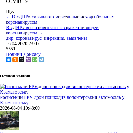
COVID-19.
Ще:
← В «ДНР» скрывают смертельные исходы больных
коронавирусом
В «ДНР» врача обвиняют в заражении людей
коронавирусом →
днр
,
коронавирус
,
инфекция
,
выявлены
16.04.2020
23:05
5551
Новини Донбасу
Останні новини:
Російський FPV-дрон пошкодив волонтерський автомобіль у
Краматорську
2026-08-04 19:48:00