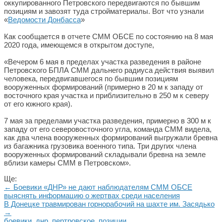
оккупированного Петровского передвигаются по бывшим
позициям и завозят туда стройматериалы. Вот что узнали
«
Ведомости Донбасса
»
Как сообщается в отчете СММ ОБСЕ по состоянию на 8 мая
2020 года, имеющемся в открытом доступе,
«Вечером 6 мая в пределах участка разведения в районе
Петровского БПЛА СММ дальнего радиуса действия выявил
человека, передвигавшегося по бывшим позициям
вооруженных формирований (примерно в 20 м к западу от
восточного края участка и приблизительно в 250 м к северу
от его южного края).
7 мая за пределами участка разведения, примерно в 300 м к
западу от его северовосточного угла, команда СММ видела,
как два члена вооруженных формирований выгружали бревна
из багажника грузовика военного типа. Три других члена
вооруженных формирований складывали бревна на земле
вблизи камеры СММ в Петровском».
Ще:
← Боевики «ДНР» не дают наблюдателям СММ ОБСЕ
выяснять информацию о жертвах среди населения
В Донецке травмирован горнорабочий на шахте им. Засядько
→
боевики
,
днр
,
пертровское
,
позиции