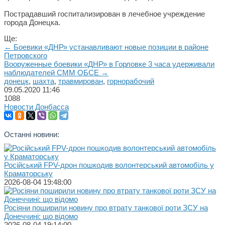
Пострадавший госпитализирован в лечебное учреждение
города Донецка.
Ще:
← Боевики «ДНР» устанавливают новые позиции в районе
Петровского
Вооруженные боевики «ДНР» в Горловке 3 часа удерживали
наблюдателей СММ ОБСЕ →
донецк
,
шахта
,
травмирован
,
горнорабочий
09.05.2020
11:46
1088
Новости Донбасса
Останні новини:
Російський FPV-дрон пошкодив волонтерський автомобіль у
Краматорську
2026-08-04 19:48:00
Росіяни поширили новину про втрату танкової роти ЗСУ на
Донеччині: що відомо
2026-08-04 19:14:00