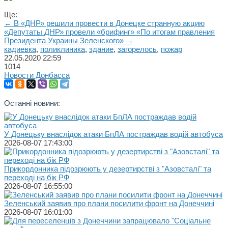
Ще:
← В «ДНР» решили провести в Донецке странную акцию
«Депутаты ДНР» провели «брифинг» «По итогам правления
Президента Украины Зеленского» →
кадиевка
,
поликлиника
,
здание
,
загорелось
,
пожар
22.05.2020
22:59
1014
Новости Донбасса
Останні новини:
У Донецьку внаслідок атаки БпЛА постраждав водій автобуса
2026-08-07 17:43:00
Прикордонника підозрюють у дезертирстві з "Азовсталі" та
переході на бік РФ
2026-08-07 16:55:00
Зеленський заявив про плани посилити фронт на Донеччині
2026-08-07 16:01:00