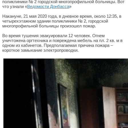
поликлиники № 2 городской многопрофильной больницы. Вот
что узнали «
Ведомости Донбасса
»
Накануне, 21 мая 2020 года, в дневное время, около 12:35, в
четырехэтажном здании поликлиники № 2, городской
многопрофильной больницы произошел пожар.
Во время тушения эвакуировали 12 человек. Огнем
уничтожена оргтехника и повреждена мебель на пл. 2 кв. м в
одном из кабинетов. Предполагаемая причина пожара –
короткое замыкание электропроводки.