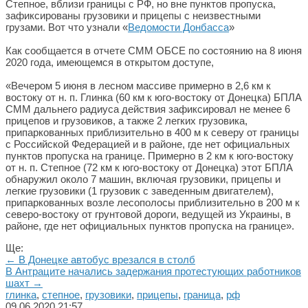
Степное, вблизи границы с РФ, но вне пунктов пропуска,
зафиксированы грузовики и прицепы с неизвестными
грузами. Вот что узнали «
Ведомости Донбасса
»
Как сообщается в отчете СММ ОБСЕ по состоянию на 8 июня
2020 года, имеющемся в открытом доступе,
«Вечером 5 июня в лесном массиве примерно в 2,6 км к
востоку от н. п. Глинка (60 км к юго-востоку от Донецка) БПЛА
СММ дальнего радиуса действия зафиксировал не менее 6
прицепов и грузовиков, а также 2 легких грузовика,
припаркованных приблизительно в 400 м к северу от границы
с Российской Федерацией и в районе, где нет официальных
пунктов пропуска на границе. Примерно в 2 км к юго-востоку
от н. п. Степное (72 км к юго-востоку от Донецка) этот БПЛА
обнаружил около 7 машин, включая грузовики, прицепы и
легкие грузовики (1 грузовик с заведенным двигателем),
припаркованных возле лесополосы приблизительно в 200 м к
северо-востоку от грунтовой дороги, ведущей из Украины, в
районе, где нет официальных пунктов пропуска на границе».
Ще:
← В Донецке автобус врезался в столб
В Антраците начались задержания протестующих работников
шахт →
глинка
,
степное
,
грузовики
,
прицепы
,
граница
,
рф
09.06.2020
21:57