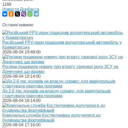
1168
Новости Донбасса
Останні новини:
Російський FPV-дрон пошкодив волонтерський автомобіль у
Краматорську
2026-08-04 19:48:00
Росіяни поширили новину про втрату танкової роти ЗСУ на
Донеччині: що відомо
2026-08-04 19:14:00
До 2,6 тис доларів на власну справу: для маріупольців
стартувала грантова програма
2026-08-04 18:14:00
Комунальні служби Костянтинівки долучилися до
будівництва фортифікацій
2026-08-04 17:16:00