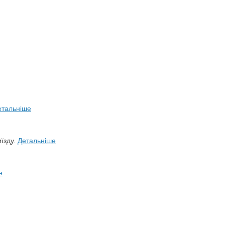
етальніше
иїзду.
Детальніше
е