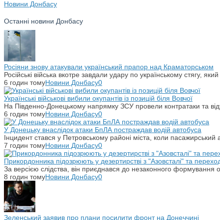
Новини Донбасу
Останні новини Донбасу
Росіяни знову атакували український прапор над Краматорськом
Російські війська вкотре завдали удару по українському стягу, яки
6 годин тому
Новини Донбасу
0
Українські військові вибили окупантів із позицій біля Вовчої
На Південно-Донецькому напрямку ЗСУ провели контратаки та відті
6 годин тому
Новини Донбасу
0
У Донецьку внаслідок атаки БпЛА постраждав водій автобуса
Інцидент стався у Петровському районі міста, коли пасажирський 
7 годин тому
Новини Донбасу
0
Прикордонника підозрюють у дезертирстві з "Азовсталі" та переход
За версією слідства, він приєднався до незаконного формування ок
8 годин тому
Новини Донбасу
0
Зеленський заявив про плани посилити фронт на Донеччині