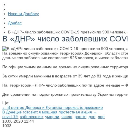
Новини Донбасу
Донбас
В «ДНР» число заболевших COVID-19 превысило 900 человек, а
В «ДНР» число заболевших COVID
На временно оккупированной территориях Донецкой области стр
день число заболевших составляет 926 человек, а число заболевши
По официальным данным на временно оккупированных территориях
За сутки умерли мужчины в возрасте от 39 лет до 81 года и женщи
На территории «ЛНР» число заболевших почти вдвое меньше – 46
Для сравнения на подконтрольных правительству Украины террито
Ще:
← В центре Донецка и Луганска перекрыто движение
В Донецке готовится мощная протестная акция →
covid-19
,
заболевшие
,
умерли
,
число
,
растет
,
днр
,
лнр
18.06.2020
11:44
1033