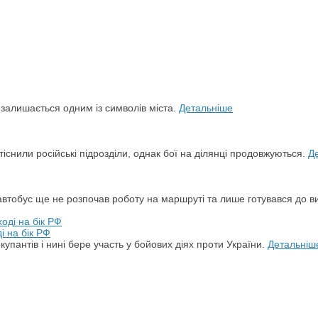
й залишається одним із символів міста.
Детальніше
снили російські підрозділи, однак бої на ділянці продовжуються.
Д
автобус ще не розпочав роботу на маршруті та лише готувався до в
і на бік РФ
упантів і нині бере участь у бойових діях проти України.
Детальніш