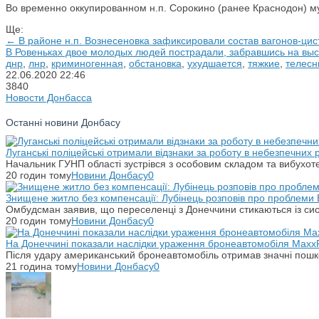
Во временно оккупированном н.п. Сорокино (ранее Краснодон) м
Ще:
← В районе н.п. Вознесеновка зафиксировали состав вагонов-цис
В Ровеньках двое молодых людей пострадали, забравшись на вы
днр
,
лнр
,
криминогенная
,
обстановка
,
ухудшается
,
тяжкие
,
телес
22.06.2020
22:46
3840
Новости Донбасса
Останні новини Донбасу
Луганські поліцейські отримали відзнаки за роботу в небезпечних
Начальник ГУНП області зустрівся з особовим складом та вибухоте
20 годин тому
Новини Донбасу
0
Знищене житло без компенсації: Лубінець розповів про проблеми 
Омбудсман заявив, що переселенці з Донеччини стикаються із си
20 годин тому
Новини Донбасу
0
На Донеччині показали наслідки ураження бронеавтомобіля Maxx
Після удару американський бронеавтомобіль отримав значні пошко
21 година тому
Новини Донбасу
0