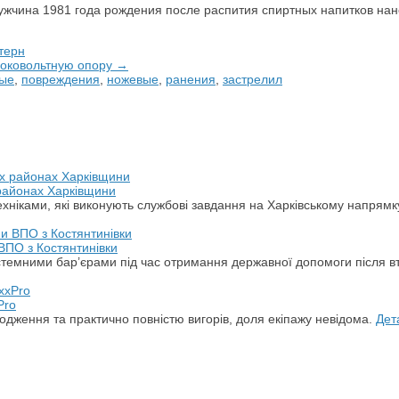
ужчина 1981 года рождения после распития спиртных напитков на
терн
соковольтную опору →
ные
,
повреждения
,
ножевые
,
ранения
,
застрелил
 районах Харківщини
хніками, які виконують службові завдання на Харківському напрямк
ВПО з Костянтинівки
стемними бар’єрами під час отримання державної допомоги після в
Pro
дження та практично повністю вигорів, доля екіпажу невідома.
Дет