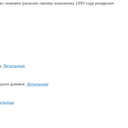
нес ножевое ранение своему знакомому 1993 года рождения.
у.
Детальніше
трати домівок.
Детальніше
альніше