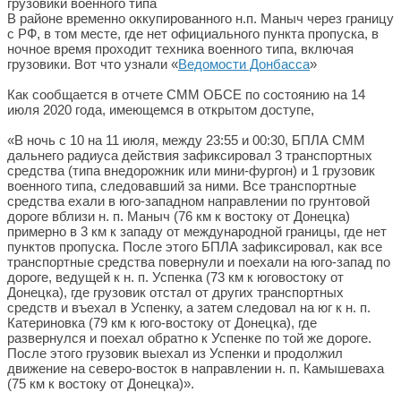
В районе временно оккупированного н.п. Маныч через границу
с РФ, в том месте, где нет официального пункта пропуска, в
ночное время проходит техника военного типа, включая
грузовики. Вот что узнали «
Ведомости Донбасса
»
Как сообщается в отчете СММ ОБСЕ по состоянию на 14
июля 2020 года, имеющемся в открытом доступе,
«В ночь с 10 на 11 июля, между 23:55 и 00:30, БПЛА СММ
дальнего радиуса действия зафиксировал 3 транспортных
средства (типа внедорожник или мини-фургон) и 1 грузовик
военного типа, следовавший за ними. Все транспортные
средства ехали в юго-западном направлении по грунтовой
дороге вблизи н. п. Маныч (76 км к востоку от Донецка)
примерно в 3 км к западу от международной границы, где нет
пунктов пропуска. После этого БПЛА зафиксировал, как все
транспортные средства повернули и поехали на юго-запад по
дороге, ведущей к н. п. Успенка (73 км к юговостоку от
Донецка), где грузовик отстал от других транспортных
средств и въехал в Успенку, а затем следовал на юг к н. п.
Катериновка (79 км к юго-востоку от Донецка), где
развернулся и поехал обратно к Успенке по той же дороге.
После этого грузовик выехал из Успенки и продолжил
движение на северо-восток в направлении н. п. Камышеваха
(75 км к востоку от Донецка)».