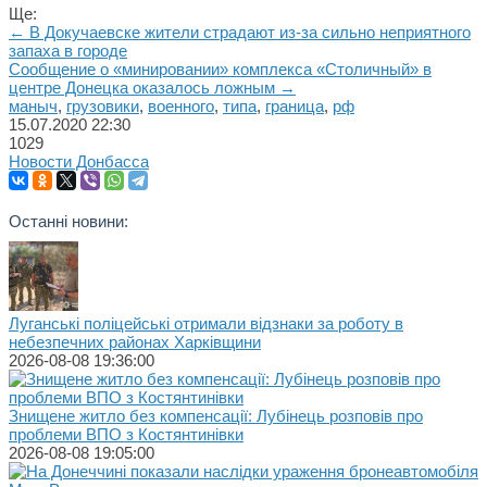
Ще:
← В Докучаевске жители страдают из-за сильно неприятного
запаха в городе
Сообщение о «минировании» комплекса «Столичный» в
центре Донецка оказалось ложным →
маныч
,
грузовики
,
военного
,
типа
,
граница
,
рф
15.07.2020
22:30
1029
Новости Донбасса
Останні новини:
Луганські поліцейські отримали відзнаки за роботу в
небезпечних районах Харківщини
2026-08-08 19:36:00
Знищене житло без компенсації: Лубінець розповів про
проблеми ВПО з Костянтинівки
2026-08-08 19:05:00