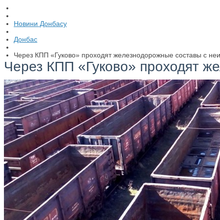
Новини Донбасу
Донбас
Через КПП «Гуково» проходят железнодорожные составы с не
Через КПП «Гуково» проходят ж