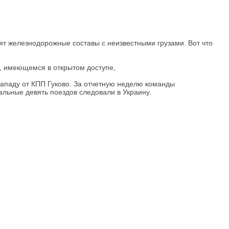
ят железнодорожные составы с неизвестными грузами. Вот что
а, имеющемся в открытом доступе,
ападу от КПП Гуково. За отчетную неделю команды
льные девять поездов следовали в Украину.