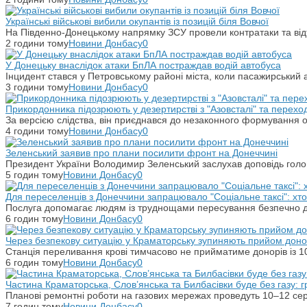
Українські військові вибили окупантів із позицій біля Вовчої
На Південно-Донецькому напрямку ЗСУ провели контратаки та відті
2 години тому
Новини Донбасу
0
У Донецьку внаслідок атаки БпЛА постраждав водій автобуса
Інцидент стався у Петровському районі міста, коли пасажирський 
3 години тому
Новини Донбасу
0
Прикордонника підозрюють у дезертирстві з "Азовсталі" та переход
За версією слідства, він приєднався до незаконного формування ок
4 години тому
Новини Донбасу
0
Зеленський заявив про плани посилити фронт на Донеччині
Президент України Володимир Зеленський заслухав доповідь гол
5 годин тому
Новини Донбасу
0
Для переселенців з Донеччини запрацювало "Соціальне таксі": хт
Послуга допомагає людям із труднощами пересування безпечно ді
6 годин тому
Новини Донбасу
0
Через безпекову ситуацію у Краматорську зупиняють прийом донор
Станція переливання крові тимчасово не прийматиме донорів із 10
6 годин тому
Новини Донбасу
0
Частина Краматорська, Слов’янська та Билбасівки буде без газу: г
Планові ремонтні роботи на газових мережах проведуть 10–12 сер
7 годин тому
Новини Донбасу
0