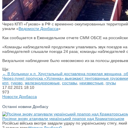
Через КПП «Гуково» в РФ с временно оккупированных территорий
узнали «
Ведомости Донбасса
»
Как сообщается в Еженедельном отчете СММ ОБСЕ на российских
«Команды наблюдателей продолжали улавливать звук поездов на 
наблюдателей слышали поезда 24 раза; команды наблюдателей оц
Визуальное наблюдение было невозможно из-за полосы деревье
Ще:
← В больницу н.п. Хрустальный доставлена пожилая женщина, о
Через пункт пропуска «Успенка» выезжают тентованные грузовик
кпп
,
гуково
,
железнодорожные
,
составы
,
неизвестные
,
грузы
17.02.2021
18:10
973
Новости Донбасса
Останні новини Донбасу
Росіяни знову атакували український прапор над Краматорськом
Російські війська вкотре завдали удару по українському стягу, яки
2 години тому
Новини Донбасу
0