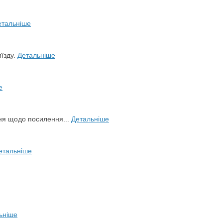
етальніше
иїзду.
Детальніше
е
ня щодо посилення...
Детальніше
етальніше
ьніше