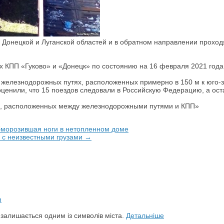
 Донецкой и Луганской областей и в обратном направлении проход
 КПП «Гуково» и «Донецк» по состоянию на 16 февраля 2021 год
железнодорожных путях, расположенных примерно в 150 м к юго-з
енили, что 15 поездов следовали в Российскую Федерацию, а оста
в, расположенных между железнодорожными путями и КПП»
бморозившая ноги в нетопленном доме
и с неизвестными грузами →
й залишається одним із символів міста.
Детальніше