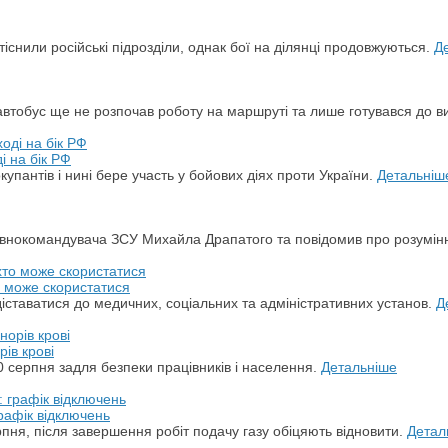
снили російські підрозділи, однак бої на ділянці продовжуються.
Д
автобус ще не розпочав роботу на маршруті та лише готувався до в
і на бік РФ
упантів і нині бере участь у бойових діях проти України.
Детальніш
овнокомандувача ЗСУ Михайла Драпатого та повідомив про розумін
о може скористатися
ставатися до медичних, соціальних та адміністративних установ.
Д
ів крові
 серпня задля безпеки працівників і населення.
Детальніше
рафік відключень
пня, після завершення робіт подачу газу обіцяють відновити.
Детал