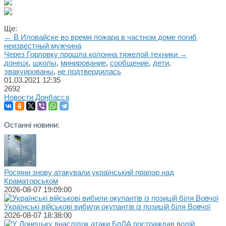
Ще:
← В Иловайске во время пожара в частном доме погиб
неизвестный мужчина
Через Горловку прошла колонна тяжелой техники →
донецк
,
школы
,
минирование
,
сообщение
,
дети
,
эвакуированы
,
не подтвердилась
01.03.2021
12:35
2692
Новости Донбасса
Останні новини:
Росіяни знову атакували український прапор над
Краматорськом
2026-08-07 19:09:00
Українські військові вибили окупантів із позицій біля Вовчої
2026-08-07 18:38:00