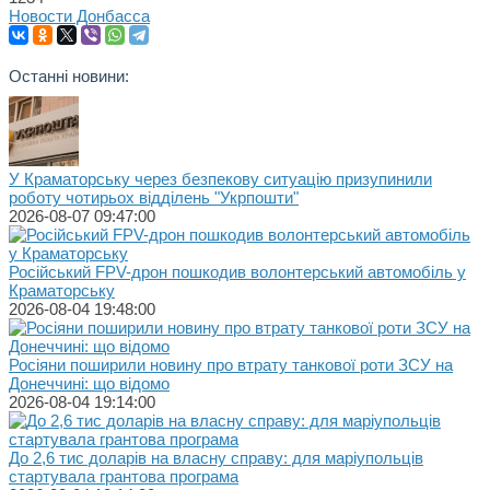
Новости Донбасса
Останні новини:
У Краматорську через безпекову ситуацію призупинили
роботу чотирьох відділень "Укрпошти"
2026-08-07 09:47:00
Російський FPV-дрон пошкодив волонтерський автомобіль у
Краматорську
2026-08-04 19:48:00
Росіяни поширили новину про втрату танкової роти ЗСУ на
Донеччині: що відомо
2026-08-04 19:14:00
До 2,6 тис доларів на власну справу: для маріупольців
стартувала грантова програма