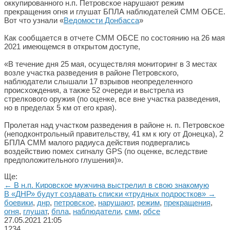
оккупированного н.п. Петровское нарушают режим
прекращения огня и глушат БПЛА наблюдателей СММ ОБСЕ.
Вот что узнали «
Ведомости Донбасса
»
Как сообщается в отчете СММ ОБСЕ по состоянию на 26 мая
2021 имеющемся в открытом доступе,
«В течение дня 25 мая, осуществляя мониторинг в 3 местах
возле участка разведения в районе Петровского,
наблюдатели слышали 17 взрывов неопределенного
происхождения, а также 52 очереди и выстрела из
стрелкового оружия (по оценке, все вне участка разведения,
но в пределах 5 км от его края).
Пролетая над участком разведения в районе н. п. Петровское
(неподконтрольный правительству, 41 км к югу от Донецка), 2
БПЛА СММ малого радиуса действия подвергались
воздействию помех сигналу GPS (по оценке, вследствие
предположительного глушения)».
Ще:
← В н.п. Кировское мужчина выстрелил в свою знакомую
В «ДНР» будут создавать списки «трудных подростков» →
боевики
,
днр
,
петровское
,
нарушают
,
режим
,
прекращения
,
огня
,
глушат
,
бпла
,
наблюдатели
,
смм
,
обсе
27.05.2021
21:05
1234