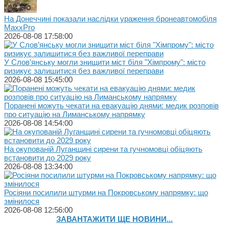
На Донеччині показали наслідки ураження бронеавтомобіля
MaxxPro
2026-08-08 17:58:00
У Слов’янську могли знищити міст біля "Хімпрому": місто
ризикує залишитися без важливої переправи
2026-08-08 15:45:00
Поранені можуть чекати на евакуацію днями: медик розповів
про ситуацію на Лиманському напрямку
2026-08-08 14:54:00
На окупованій Луганщині сирени та гучномовці обіцяють
встановити до 2029 року
2026-08-08 13:34:00
Росіяни посилили штурми на Покровському напрямку: що
змінилося
2026-08-08 12:56:00
ЗАВАНТАЖИТИ ЩЕ НОВИНИ...