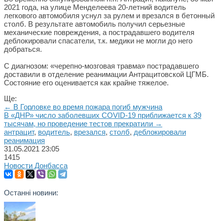
2021 года, на улице Менделеева 20-летний водитель
легкового автомобиля уснул за рулем и врезался в бетонный
столб. В результате автомобиль получил серьезные
механические повреждения, а пострадавшего водителя
деблокировали спасатели, т.к. медики не могли до него
добраться.
С диагнозом: «черепно-мозговая травма» пострадавшего
доставили в отделение реанимации Антрацитовской ЦГМБ.
Состояние его оценивается как крайне тяжелое.
Ще:
← В Горловке во время пожара погиб мужчина
В «ДНР» число заболевших COVID-19 приближается к 39
тысячам, но проведение тестов прекратили →
антрацит
,
водитель
,
врезался
,
столб
,
деблокировали
реанимация
31.05.2021
23:05
1415
Новости Донбасса
Останні новини: