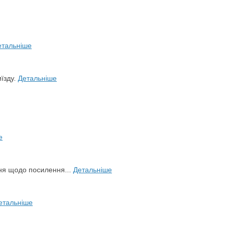
етальніше
иїзду.
Детальніше
е
ня щодо посилення...
Детальніше
етальніше