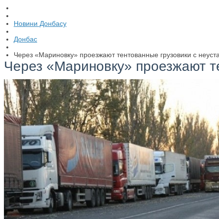
Новини Донбасу
Донбас
Через «Мариновку» проезжают тентованные грузовики с неус
Через «Мариновку» проезжают т