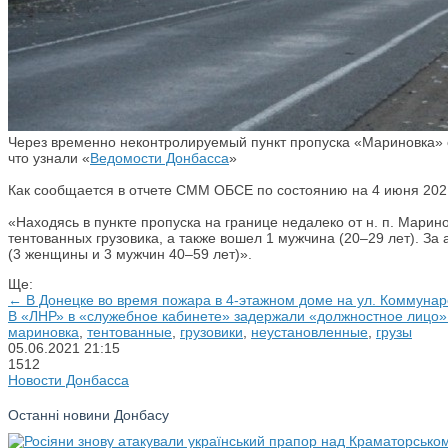
Через временно неконтролируемый пункт пропуска «Мариновка» с
что узнали «
Ведомости Донбасса
»
Как сообщается в отчете СММ ОБСЕ по состоянию на 4 июня 202
«Находясь в пункте пропуска на границе недалеко от н. п. Марино
тентованных грузовика, а также вошел 1 мужчина (20–29 лет). За
(3 женщины и 3 мужчин 40–59 лет)».
Ще:
← В Донецке во время пожара в 4-этажном доме на ул. Коммунар
В «ЛНР» в «служебное кабинете» задержали «должностное лицо
мариновка
,
тентованные
,
грузовики
,
неустановленные
,
грузы
05.06.2021
21:15
1512
Новости Донбасса
Останні новини Донбасу