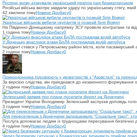
Росіяни знову атакували український прапор над Краматорськом
Російські війська вкотре завдали удару по українському стягу, яки
42 хвилини тому
Новини Донбасу
0
Українські військові вибили окупантів із позицій біля Вовчої
На Південно-Донецькому напрямку ЗСУ провели контратаки та відті
1 година тому
Новини Донбасу
0
У Донецьку внаслідок атаки БпЛА постраждав водій автобуса
Інцидент стався у Петровському районі міста, коли пасажирський 
2 години тому
Новини Донбасу
0
Прикордонника підозрюють у дезертирстві з "Азовсталі" та переход
За версією слідства, він приєднався до незаконного формування ок
2 години тому
Новини Донбасу
0
Зеленський заявив про плани посилити фронт на Донеччині
Президент України Володимир Зеленський заслухав доповідь гол
3 години тому
Новини Донбасу
0
Для переселенців з Донеччини запрацювало "Соціальне таксі": хт
Послуга допомагає людям із труднощами пересування безпечно ді
4 години тому
Новини Донбасу
0
Через безпекову ситуацію у Краматорську зупиняють прийом донор