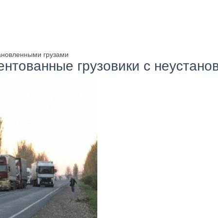
тановленными грузами
ентованные грузовики с неустано