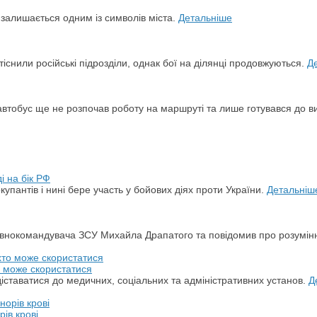
й залишається одним із символів міста.
Детальніше
снили російські підрозділи, однак бої на ділянці продовжуються.
Д
автобус ще не розпочав роботу на маршруті та лише готувався до в
і на бік РФ
упантів і нині бере участь у бойових діях проти України.
Детальніш
овнокомандувача ЗСУ Михайла Драпатого та повідомив про розумін
о може скористатися
ставатися до медичних, соціальних та адміністративних установ.
Д
ів крові