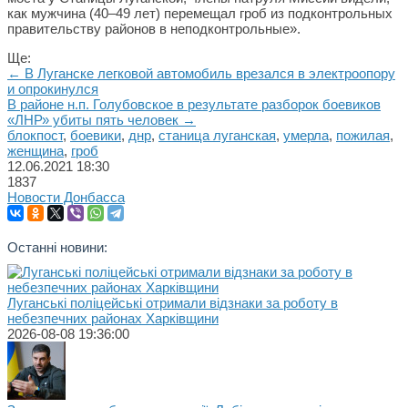
как мужчина (40–49 лет) перемещал гроб из подконтрольных
правительству районов в неподконтрольные».
Ще:
← В Луганске легковой автомобиль врезался в электроопору
и опрокинулся
В районе н.п. Голубовское в результате разборок боевиков
«ЛНР» убиты пять человек →
блокпост
,
боевики
,
днр
,
станица луганская
,
умерла
,
пожилая
,
женщина
,
гроб
12.06.2021
18:30
1837
Новости Донбасса
Останні новини:
Луганські поліцейські отримали відзнаки за роботу в
небезпечних районах Харківщини
2026-08-08 19:36:00