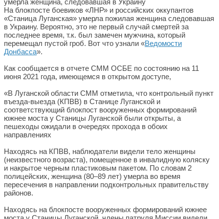
На блокпосте боевиков «ЛНР» и российских оккупантов
«Станица Луганская» умерла пожилая женщина следовавшая
в Украину. Вероятно, это не первый случай смертей за
последнее время, т.к. был замечен мужчина, который
перемещал пустой гроб. Вот что узнали «
Ведомости
Донбасса
».
Как сообщается в отчете СММ ОСБЕ по состоянию на 11
июня 2021 года, имеющемся в открытом доступе,
«В Луганской области СММ отметила, что контрольный пункт
въезда-выезда (КПВВ) в Станице Луганской и
соответствующий блокпост вооруженных формирований
южнее моста у Станицы Луганской были открыты, а
пешеходы ожидали в очередях прохода в обоих
направлениях
Находясь на КПВВ, наблюдатели видели тело женщины
(неизвестного возраста), помещенное в инвалидную коляску
и накрытое черным пластиковым пакетом. По словам 2
полицейских, женщина (80–89 лет) умерла во время
пересечения в направлении подконтрольных правительству
районов.
Находясь на блокпосте вооруженных формирований южнее
моста у Станицы Луганской, члены патруля Миссии видели,