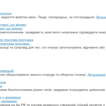
торську
з закриття вибитих вікон. Люди, попередньо, не постраждали.
Детал
ині: що відомо
ськовополоненим, правдивість заяв якого незалежно підтвердити не
а грантова програма
ації та супровід для тих, хто планує започаткувати, відновити або 
тифікацій
ни облаштовувати захисні споруди та оборонні позиції.
Детальніше
ьк
арними безпілотниками різних типів, завдавши пошкоджень цивільним
у держзраді
ерейшов на бік РФ та очолив незаконно створений слідчий ізолятор у