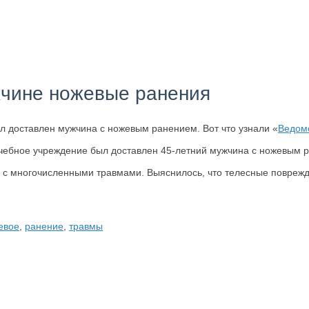
жчине ножевые ранения
 доставлен мужчина с ножевым ранением. Вот что узнали «
Ведом
чебное учреждение был доставлен 45-летний мужчина с ножевым 
а с многочисленными травмами. Выяснилось, что телесные повреж
евое
,
ранение
,
травмы