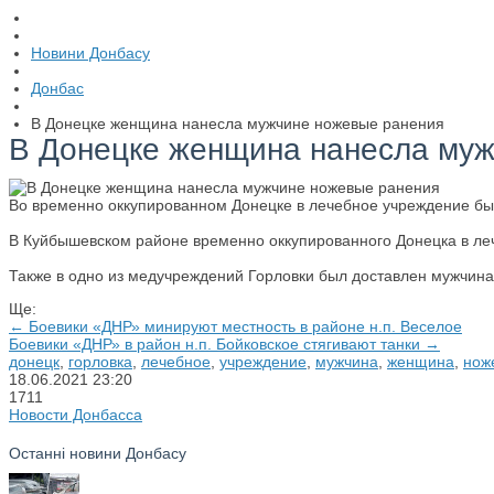
Новини Донбасу
Донбас
В Донецке женщина нанесла мужчине ножевые ранения
В Донецке женщина нанесла му
Во временно оккупированном Донецке в лечебное учреждение был
В Куйбышевском районе временно оккупированного Донецка в ле
Также в одно из медучреждений Горловки был доставлен мужчин
Ще:
← Боевики «ДНР» минируют местность в районе н.п. Веселое
Боевики «ДНР» в район н.п. Бойковское стягивают танки →
донецк
,
горловка
,
лечебное
,
учреждение
,
мужчина
,
женщина
,
нож
18.06.2021
23:20
1711
Новости Донбасса
Останні новини Донбасу