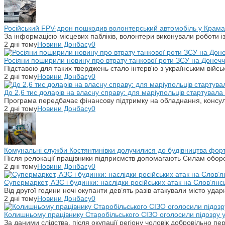
Російський FPV-дрон пошкодив волонтерський автомобіль у Крама
За інформацією місцевих пабліків, волонтери виконували роботи і
2 дні тому
Новини Донбасу
0
Росіяни поширили новину про втрату танкової роти ЗСУ на Донечч
Підставою для таких тверджень стало інтерв'ю з українським вій
2 дні тому
Новини Донбасу
0
До 2,6 тис доларів на власну справу: для маріупольців стартувал
Програма передбачає фінансову підтримку на обладнання, консульт
2 дні тому
Новини Донбасу
0
Комунальні служби Костянтинівки долучилися до будівництва фор
Після релокації працівники підприємств допомагають Силам оборо
2 дні тому
Новини Донбасу
0
Супермаркет, АЗС і будинки: наслідки російських атак на Слов’янс
Від другої години ночі окупанти дев’ять разів атакували місто уд
2 дні тому
Новини Донбасу
0
Колишньому працівнику Старобільського СІЗО оголосили підозру 
За даними слідства, після окупації регіону чоловік добровільно п