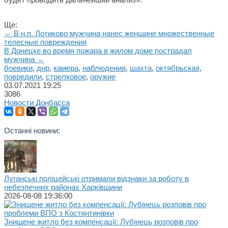
Ще:
← В н.п. Лотиково мужчина нанес женщине множественные
телесные повреждения
В Донецке во время пожара в жилом доме пострадал
мужчина →
боевики
,
днр
,
камера
,
наблюдения
,
шахта
,
октябрьская
,
повредили
,
стрелковое
,
оружие
03.07.2021
19:25
3086
Новости Донбасса
Останні новини:
Луганські поліцейські отримали відзнаки за роботу в
небезпечних районах Харківщини
2026-08-08 19:36:00
Знищене житло без компенсації: Лубінець розповів про