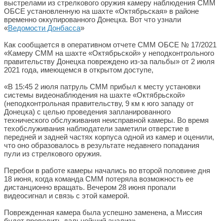
выстрелами из стрелкового оружия камеру наблюдения СММ
ОБСЕ установленную на шахте «Октябрьская» в районе
временно оккупированного Донецка. Вот что узнали
«
Ведомости Донбасса
»
Как сообщается в оперативном отчете СММ ОБСЕ № 17/2021
«Камеру СММ на шахте «Октябрьской» у неподконтрольного
правительству Донецка повреждено из-за пальбы» от 2 июля
2021 года, имеющемся в открытом доступе,
«В 15:45 2 июля патруль СММ прибыл к месту установки
системы видеонаблюдения на шахте «Октябрьской»
(неподконтрольная правительству, 9 км к юго западу от
Донецка) с целью проведения запланированного
технического обслуживания неисправной камеры. Во время
техобслуживания наблюдатели заметили отверстие в
передней и задней частях корпуса одной из камер и оценили,
что оно образовалось в результате недавнего попадания
пули из стрелкового оружия.
Перебои в работе камеры начались во второй половине дня
18 июня, когда команда СММ потеряла возможность ее
дистанционно вращать. Вечером 28 июня пропали
видеосигнал и связь с этой камерой.
Поврежденная камера была успешно заменена, а Миссия
будет проводить дальнейший анализ».