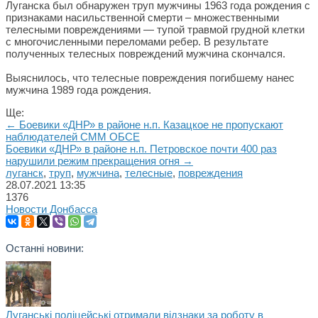
Луганска был обнаружен труп мужчины 1963 года рождения с
признаками насильственной смерти – множественными
телесными повреждениями — тупой травмой грудной клетки
с многочисленными переломами ребер. В результате
полученных телесных повреждений мужчина скончался.
Выяснилось, что телесные повреждения погибшему нанес
мужчина 1989 года рождения.
Ще:
← Боевики «ДНР» в районе н.п. Казацкое не пропускают
наблюдателей СММ ОБСЕ
Боевики «ДНР» в районе н.п. Петровское почти 400 раз
нарушили режим прекращения огня →
луганск
,
труп
,
мужчина
,
телесные
,
повреждения
28.07.2021
13:35
1376
Новости Донбасса
Останні новини:
Луганські поліцейські отримали відзнаки за роботу в