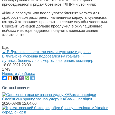
присоединился к рядам боевиков «ЛНР» и уточнили:
«Или с перепугу, или после употребления» чего-то для
храбрости «он расстрелял начальника караула Кузнецова,
который отправился проверять несение службы часовыми.
Сержант Кузнецов дольше прослужил в оккупационных
войсках и вскоре надеялся получить воинское звание
«лейтенант».
Ще:
← В Луганске спасатели сняли мужчину с дерева
В Луганске мужчина подорвался на гранате →
луганск
,
боевик
,
лнр
,
смертельно
,
ранил
,
командир
18.08.2021
23:00
1743
Новости Донбасса
Останні новини:
Слов’янськ зранку зазнав удару КАБами: наслідки
2026-08-08 12:04:00