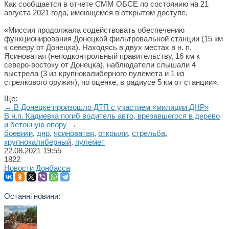
Как сообщается в отчете СММ ОБСЕ по состоянию на 21
августа 2021 года, имеющемся в открытом доступе,
«Миссия продолжала содействовать обеспечению
функционирования Донецкой фильтровальной станции (15 км
к северу от Донецка). Находясь в двух местах в н. п.
Ясиноватая (неподконтрольный правительству, 16 км к
северо-востоку от Донецка), наблюдатели слышали 4
выстрела (3 из крупнокалиберного пулемета и 1 из
стрелкового оружия), по оценке, в радиусе 5 км от станции».
Ще:
← В Донецке произошло ДТП с участием «милиции ДНР»
В н.п. Кадиевка погиб водитель авто, врезавшегося в дерево
и бетонную опору →
боевики
,
днр
,
ясиноватая
,
открыли
,
стрельба
,
крупнокалиберный
,
пулемет
22.08.2021
19:55
1822
Новости Донбасса
Останні новини: