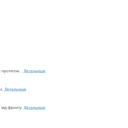
я протягом...
Детальніше
ах.
Детальніше
і від фронту.
Детальніше