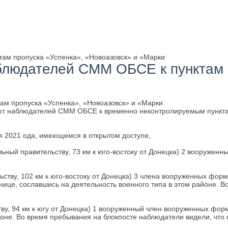
ам пропуска «Успенка», «Новоазовск» и «Марки
блюдателей СММ ОБСЕ к пунктам 
ют наблюдателей СММ ОБСЕ к временно неконтролируемым пунктам
я 2021 ода, имеющемся в открытом доступе,
рольный правительству, 73 км к юго-востоку от Донецка) 2 вооруж
льству, 102 км к юго-востоку от Донецка) 3 члена вооруженных фо
анице, сославшись на деятельность военного типа в этом районе. 
тву, 94 км к югу от Донецка) 1 вооруженный член вооруженных фо
йоне. Во время пребывания на блокпосте наблюдатели видели, что 