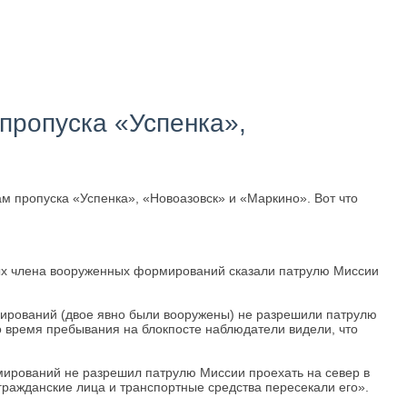
пропуска «Успенка»,
 пропуска «Успенка», «Новоазовск» и «Маркино». Вот что
енных члена вооруженных формирований сказали патрулю Миссии
рмирований (двое явно были вооружены) не разрешили патрулю
Во время пребывания на блокпосте наблюдатели видели, что
рмирований не разрешил патрулю Миссии проехать на север в
гражданские лица и транспортные средства пересекали его».