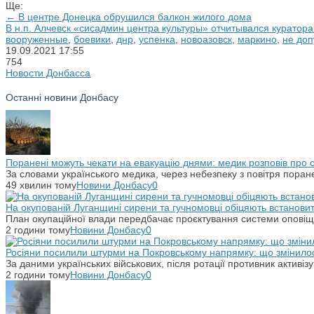
Ще:
← В центре Донецка обрушился балкон жилого дома
В н.п. Алчевск «сисадмин центра культуры» отчитывался куратора
вооруженные
,
боевики
,
днр
,
успенка
,
новоазовск
,
маркино
,
не доп
19.09.2021
17:55
754
Новости Донбасса
Останні новини Донбасу
Поранені можуть чекати на евакуацію днями: медик розповів про
За словами українського медика, через небезпеку з повітря поране
49 хвилин тому
Новини Донбасу
0
На окупованій Луганщині сирени та гучномовці обіцяють встанови
План окупаційної влади передбачає проєктування системи оповіщ
2 години тому
Новини Донбасу
0
Росіяни посилили штурми на Покровському напрямку: що змінило
За даними українських військових, після ротації противник активіз
2 години тому
Новини Донбасу
0