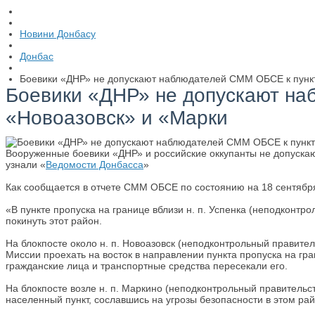
Новини Донбасу
Донбас
Боевики «ДНР» не допускают наблюдателей СММ ОБСЕ к пункт
Боевики «ДНР» не допускают на
«Новоазовск» и «Марки
Вооруженные боевики «ДНР» и российские оккупанты не допуска
узнали «
Ведомости Донбасса
»
Как сообщается в отчете СММ ОБСЕ по состоянию на 18 сентябр
«В пункте пропуска на границе вблизи н. п. Успенка (неподконт
покинуть этот район.
На блокпосте около н. п. Новоазовск (неподконтрольный правите
Миссии проехать на восток в направлении пункта пропуска на гр
гражданские лица и транспортные средства пересекали его.
На блокпосте возле н. п. Маркино (неподконтрольный правительс
населенный пункт, сославшись на угрозы безопасности в этом ра