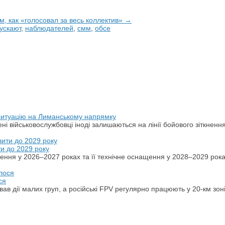
м, как «голосовал за весь коллектив» →
ускают
,
наблюдателей
,
смм
,
обсе
 ситуацію на Лиманському напрямку
ні військовослужбовці іноді залишаються на лінії бойового зіткненн
ти до 2029 року
ення у 2026–2027 роках та її технічне оснащення у 2028–2029 рок
ся
ував дії малих груп, а російські FPV регулярно працюють у 20-км зон