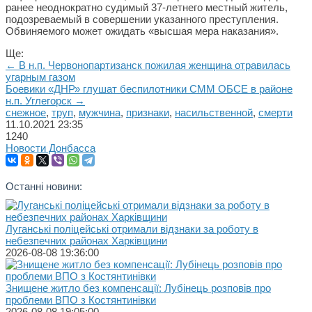
ранее неоднократно судимый 37-летнего местный житель,
подозреваемый в совершении указанного преступления.
Обвиняемого может ожидать «высшая мера наказания».
Ще:
← В н.п. Червонопартизанск пожилая женщина отравилась
угарным газом
Боевики «ДНР» глушат беспилотники СММ ОБСЕ в районе
н.п. Углегорск →
снежное
,
труп
,
мужчина
,
признаки
,
насильственной
,
смерти
11.10.2021
23:35
1240
Новости Донбасса
Останні новини:
Луганські поліцейські отримали відзнаки за роботу в
небезпечних районах Харківщини
2026-08-08 19:36:00
Знищене житло без компенсації: Лубінець розповів про
проблеми ВПО з Костянтинівки
2026-08-08 19:05:00